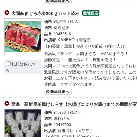
大間産まぐろ赤身200ｇカット済み
¥3,560（税込）
価格
別途必要
送料
#0450516
品番
KANEHO（青森県）
出店者
【内容量／重量】赤身200ｇ前後（約1.5人分）
最高級ブランド 大間まぐろ 天然本まぐろ！
漁師直送！ 船上活〆！ 無菌水使用！
比較対象にす
大間マグロは大変希少で入荷が不安定となっており
る
数量限定ですが販売の準備ができましたので、この
お召し上がり下さい♪カット済みなので届いたら冷
然解凍してすぐ食べれます。
宮進 高鮮度釜揚げしらす【水揚げによりお届けまでの期間が
¥4,850（税込）
価格
送料込み
送料
#0417503
品番
宮進商店（高知県）
出店者
【内容量／重量】100g×9パック