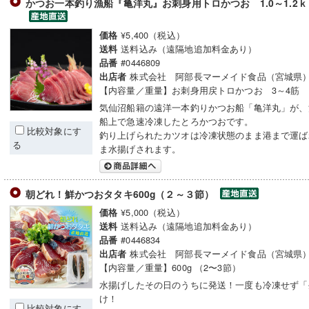
かつお一本釣り漁船『亀洋丸』お刺身用トロかつお 1.0～1.2
¥5,400（税込）
価格
送料込み（遠隔地追加料金あり）
送料
#0446809
品番
株式会社 阿部長マーメイド食品（宮城県
出店者
【内容量／重量】お刺身用戻トロかつお 3～4筋
気仙沼船籍の遠洋一本釣りかつお船「亀洋丸」が、
船上で急速冷凍したとろかつおです。
比較対象にす
釣り上げられたカツオは冷凍状態のまま港まで運ば
る
ま水揚げされます。
朝どれ！鮮かつおタタキ600g（２～３節）
¥5,000（税込）
価格
送料込み（遠隔地追加料金あり）
送料
#0446834
品番
株式会社 阿部長マーメイド食品（宮城県
出店者
【内容量／重量】600g （2〜3節）
水揚げしたその日のうちに発送！一度も冷凍せず「
け！
比較対象にす