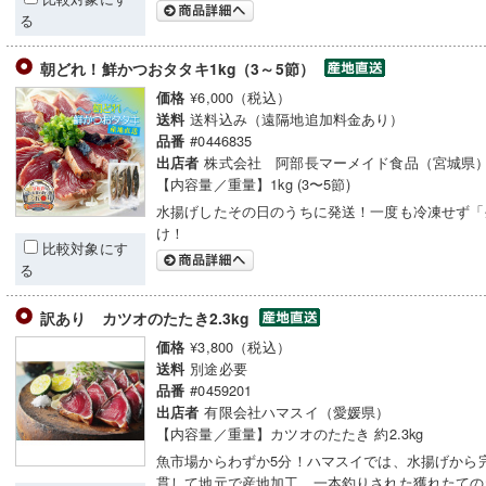
る
朝どれ！鮮かつおタタキ1kg（3～5節）
¥6,000（税込）
価格
送料込み（遠隔地追加料金あり）
送料
#0446835
品番
株式会社 阿部長マーメイド食品（宮城県
出店者
【内容量／重量】1kg (3〜5節)
水揚げしたその日のうちに発送！一度も冷凍せず「
け！
比較対象にす
る
訳あり カツオのたたき2.3kg
¥3,800（税込）
価格
別途必要
送料
#0459201
品番
有限会社ハマスイ（愛媛県）
出店者
【内容量／重量】カツオのたたき 約2.3kg
魚市場からわずか5分！ハマスイでは、水揚げから
貫して地元で産地加工。一本釣りされた獲れたての