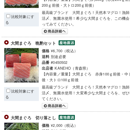
200ｇ前後・大トロ200ｇ前後）
最高級ブランド 大間まぐろ！天然本マグロ！漁師
比較対象にす
活〆、無菌水使用！希少な大間まぐろを、この機会
る
ってみてください。
大間まぐろ 晩酌セット
¥6,700（税込）
価格
別途必要
送料
#0450502
品番
KANEHO（青森県）
出店者
【内容量／重量】大間まぐろ 赤身100ｇ前後・中ト
後・大トロ100ｇ前後
最高級ブランド 大間まぐろ！天然本マグロ！漁師
比較対象にす
活〆、無菌水使用！大変希少な大間まぐろを、ぜひ
る
てください。
大間まぐろ 切り落とし
¥2,000（税込）
価格