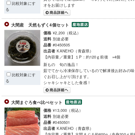
比較対象にす
オをお届けします
る
大間産 天然もずく4個セット
¥2,200（税込）
価格
別途必要
送料
#0450505
品番
KANEHO（青森県）
出店者
【内容量／重量】１P：約120ｇ前後 ×4個
新もの 旬の逸品！
茹でてから冷凍保存しているので解凍後お好みの味
比較対象にす
ぐお召し上がり頂けます。
る
シャキシャキとした食感！
大間まぐろ食べ比べセット
¥13,000（税込）
価格
別途必要
送料
#0450501
品番
KANEHO（青森県）
出店者
【内容量／重量】大間まぐろ約600g（赤身200ｇ