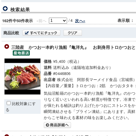
検索結果
/
4
«前へ
表示順
：
次へ»
162件中50件表示
商品比較
三陸産 かつお一本釣り漁船『亀洋丸』 お刺身用トロかつおと
¥5,400（税込）
価格
送料込み（遠隔地追加料金あり）
送料
#0446806
品番
株式会社 阿部長マーメイド食品（宮城県
出店者
【内容量／重量】トロかつお：2筋 かつおタタキ
気仙沼船籍のかつお一本釣り漁船『亀洋丸』のかつ
りなく近いといわれる高い鮮度が特徴です。冷凍で
比較対象にす
が保たれる秘訣は釣り上げたかつおにストレスをか
る
瞬間凍結させる「ブライン凍結」にあります。高鮮
からこそ味わえる素材の味をお楽しみください。