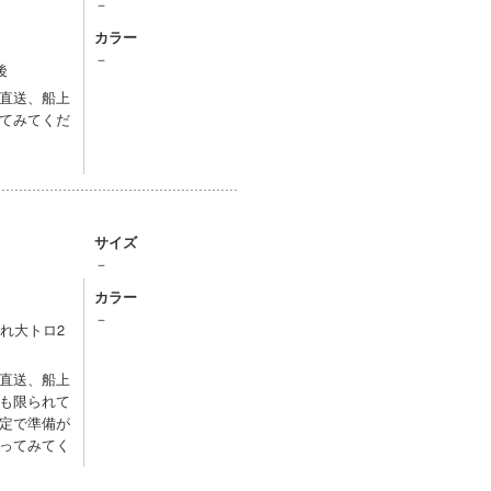
－
カラー
－
後
直送、船上
てみてくだ
サイズ
－
カラー
－
れ大トロ2
直送、船上
も限られて
定で準備が
ってみてく