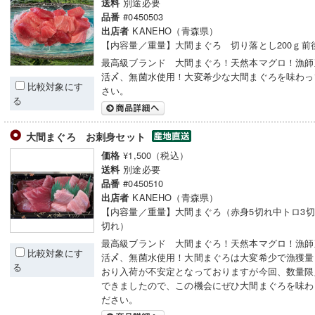
別途必要
送料
#0450503
品番
KANEHO（青森県）
出店者
【内容量／重量】大間まぐろ 切り落とし200ｇ前
最高級ブランド 大間まぐろ！天然本マグロ！漁師
活〆、無菌水使用！大変希少な大間まぐろを味わっ
比較対象にす
さい。
る
大間まぐろ お刺身セット
¥1,500（税込）
価格
別途必要
送料
#0450510
品番
KANEHO（青森県）
出店者
【内容量／重量】大間まぐろ（赤身5切れ中トロ3切
切れ）
最高級ブランド 大間まぐろ！天然本マグロ！漁師
比較対象にす
活〆、無菌水使用！大間まぐろは大変希少で漁獲量
る
おり入荷が不安定となっておりますが今回、数量限
できましたので、この機会にぜひ大間まぐろを味わ
ださい。