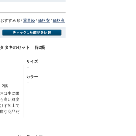
おすすめ順
/
重量軽
/
価格安
/
価格高
タタキのセット 各2筋
商品にのみフォーカスする
サイズ
－
カラー
）
－
：2筋
おは生に限
も高い鮮度
けず船上で
度な商品だ