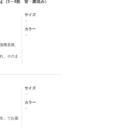
ｋｇ（3～4筋 背・腹混み）
サイズ
－
カラー
）
－
漁獲直後、
れ、そのま
サイズ
－
カラー
）
－
生」でお届