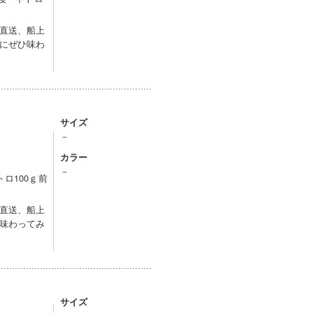
直送、船上
にぜひ味わ
サイズ
－
カラー
－
ロ100ｇ前
直送、船上
味わってみ
サイズ