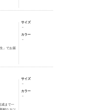
サイズ
－
カラー
）
－
生」でお届
サイズ
－
カラー
－
完成まで一
新鮮なカツ