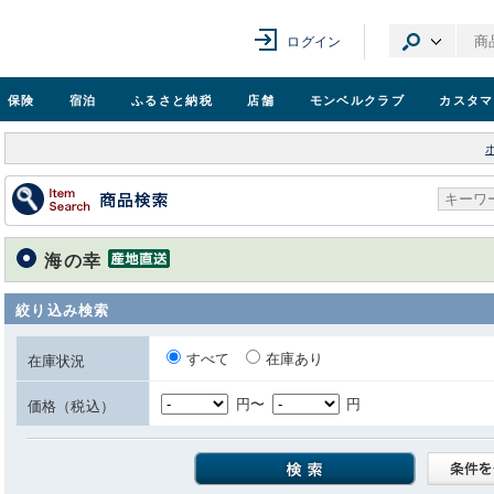
ログイン
保険
宿泊
ふるさと納税
店舗
モンベル
クラブ
カスタマ
海の幸
絞り込み検索
すべて
在庫あり
在庫状況
円〜
円
価格（税込）