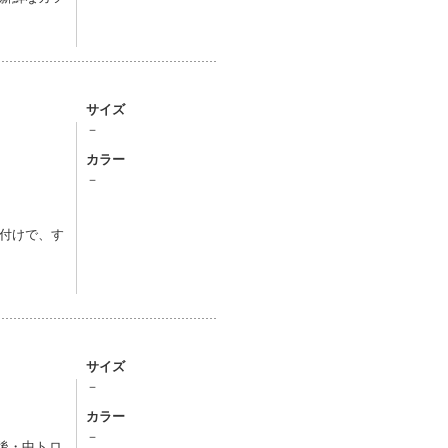
サイズ
－
カラー
－
付けで、す
サイズ
－
カラー
－
前後・中トロ