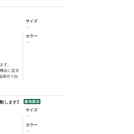
サイズ
－
カラー
－
ます。
機会に是非
蔵庫内で自
変動します】
サイズ
－
カラー
－