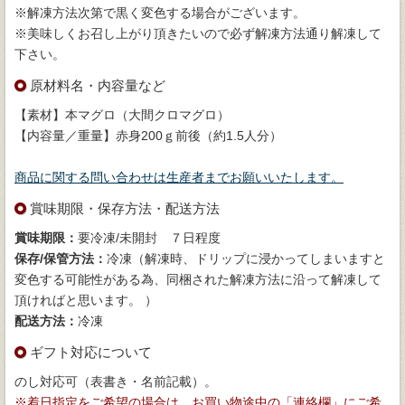
※解凍方法次第で黒く変色する場合がございます。
※美味しくお召し上がり頂きたいので必ず解凍方法通り解凍して
下さい。
原材料名・内容量など
【素材】本マグロ（大間クロマグロ）
【内容量／重量】赤身200ｇ前後（約1.5人分）
商品に関する問い合わせは生産者までお願いいたします。
賞味期限・保存方法・配送方法
賞味期限：
要冷凍/未開封 ７日程度
保存/保管方法：
冷凍（解凍時、ドリップに浸かってしまいますと
変色する可能性がある為、同梱された解凍方法に沿って解凍して
頂ければと思います。 ）
配送方法：
冷凍
ギフト対応について
のし対応可（表書き・名前記載）。
※着日指定をご希望の場合は、お買い物途中の「連絡欄」にご希