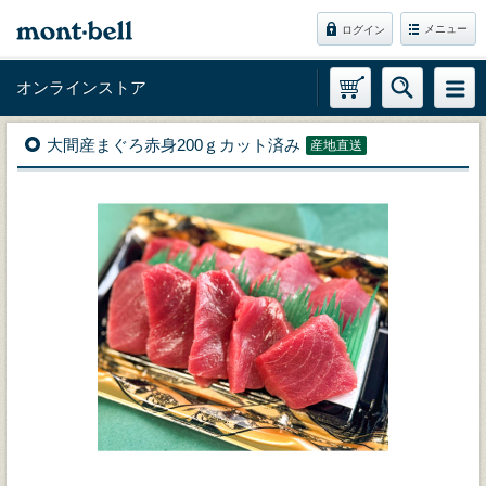
メニュー
ログイン
オンラインストア
大間産まぐろ赤身200ｇカット済み
産地直送