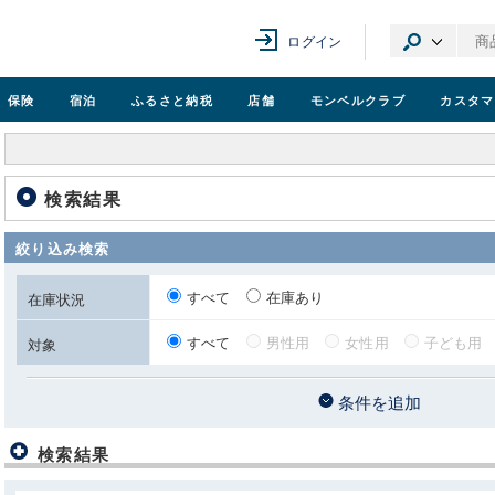
ログイン
保険
宿泊
ふるさと納税
店舗
モンベル
クラブ
カスタマ
検索結果
絞り込み検索
すべて
在庫あり
在庫状況
すべて
男性用
女性用
子ども用
対象
条件を追加
検索結果