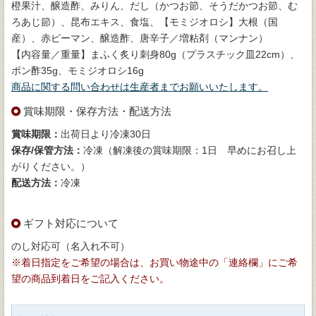
橙果汁、醸造酢、みりん、だし（かつお節、そうだかつお節、む
ろあじ節）、昆布エキス、食塩、【モミジオロシ】大根（国
産）、赤ピーマン、醸造酢、唐辛子／増粘剤（マンナン）
【内容量／重量】まふく炙り刺身80g（プラスチック皿22cm）、
ポン酢35g、モミジオロシ16g
商品に関する問い合わせは生産者までお願いいたします。
賞味期限・保存方法・配送方法
賞味期限：
出荷日より冷凍30日
保存/保管方法：
冷凍（解凍後の賞味期限：1日 早めにお召し上
がりください。）
配送方法：
冷凍
ギフト対応について
のし対応可（名入れ不可）
※着日指定をご希望の場合は、お買い物途中の「連絡欄」にご希
望の商品到着日をご記入ください。