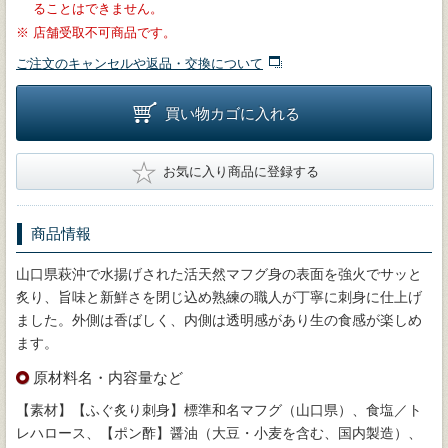
ることはできません。
※
店舗受取不可商品です。
ご注文のキャンセルや返品・交換について
買い物カゴに入れる
★
お気に入り商品に登録する
商品情報
山口県萩沖で水揚げされた活天然マフグ身の表面を強火でサッと
炙り、旨味と新鮮さを閉じ込め熟練の職人が丁寧に刺身に仕上げ
ました。外側は香ばしく、内側は透明感があり生の食感が楽しめ
ます。
原材料名・内容量など
【素材】【ふぐ炙り刺身】標準和名マフグ（山口県）、食塩／ト
レハロース、【ポン酢】醤油（大豆・小麦を含む、国内製造）、