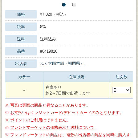
価格
¥7,020（税込）
税率
8%
送料
送料込み
品番
#0419816
ふく太郎本部（福岡県）
出店者
カラー
在庫状況
注文数
在庫あり
－
約2～7日間で出荷します
※
写真は実際の商品と異なることがあります。
※
お支払いはクレジットカード/デビットカードのみとなります。
※
ポイントのご利用はできません。
※
フレンドマーケットの価格表示と送料について
※
フレンドマーケットの商品は、複数の出店者の商品を同時に購入す