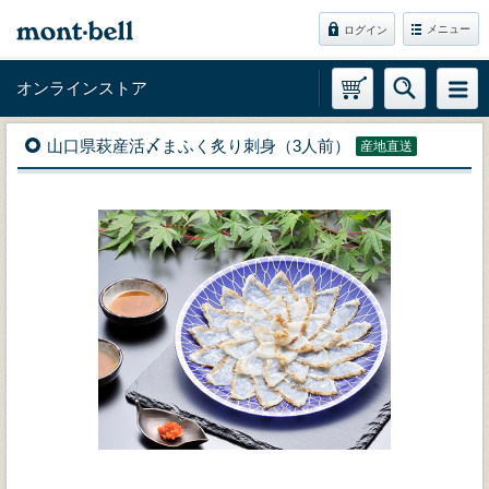
メニュー
ログイン
オンラインストア
山口県萩産活〆まふく炙り刺身（3人前）
産地直送