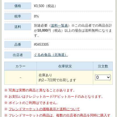
価格
¥3,500（税込）
税率
8%
別途必要（
送料一覧表
）※この出品者での商品合計
送料
が
10,000
円（税込）以上の場合は送料無料になりま
す。
品番
#0453305
ぐるめ食品（北海道）
出店者
カラー
在庫状況
注文数
在庫あり
－
約2～7日間で出荷します
※
写真は実際の商品と異なることがあります。
※
お支払いはクレジットカード/デビットカードのみとなります。
※
ポイントのご利用はできません。
※
フレンドマーケットの価格表示と送料について
※
フレンドマーケットの商品は、複数の出店者の商品を同時に購入す