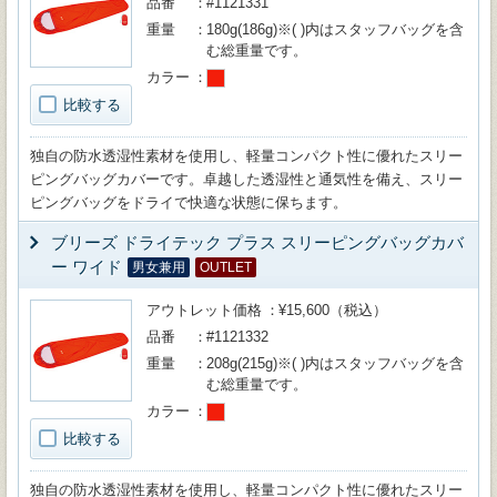
品番
#1121331
重量
180g(186g)※( )内はスタッフバッグを含
む総重量です。
カラー
比較する
独自の防水透湿性素材を使用し、軽量コンパクト性に優れたスリー
ピングバッグカバーです。卓越した透湿性と通気性を備え、スリー
ピングバッグをドライで快適な状態に保ちます。
ブリーズ ドライテック プラス スリーピングバッグカバ
ー ワイド
男女兼用
OUTLET
アウトレット価格
¥15,600（税込）
品番
#1121332
重量
208g(215g)※( )内はスタッフバッグを含
む総重量です。
カラー
比較する
独自の防水透湿性素材を使用し、軽量コンパクト性に優れたスリー