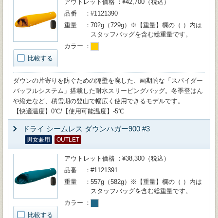
アウトレット価格
¥42,700（税込）
品番
#1121390
重量
702g（729g）※【重量】欄の（ ）内は
スタッフバッグを含む総重量です。
カラー
比較する
ダウンの片寄りを防ぐための隔壁を廃した、画期的な「スパイダー
バッフルシステム」搭載した耐水スリーピングバッグ。冬季登はん
や縦走など、積雪期の登山で幅広く使用できるモデルです。
【快適温度】0℃/【使用可能温度】-5℃
ドライ シームレス ダウンハガー900 #3
男女兼用
OUTLET
アウトレット価格
¥38,300（税込）
品番
#1121391
重量
557g（582g）※【重量】欄の（ ）内は
スタッフバッグを含む総重量です。
カラー
比較する