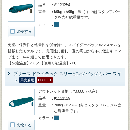
品番
#1121354
重量
565g（589g）※（ ）内はスタッフバッ
グを含む総重量です。
カラー
比較する
究極の保温性と軽量性を併せ持つ、スパイダーバッフルシステムを
搭載したモデルです。汎用性に優れ、夏の高山から冬の低山キャン
プまで一年を通して使用できます。
【快適温度】4℃／【使用可能温度】-1℃
ブリーズ ドライテック スリーピングバッグカバー ワイ
ド
男女兼用
OUTLET
アウトレット価格
¥8,800（税込）
品番
#1121329
重量
208g(215g)※( )内はスタッフバッグを含
む総重量です。
カラー
比較する