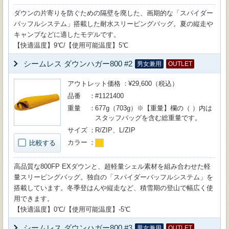
ダウンの片寄りを防ぐための隔壁を廃した、画期的な「スパイダー
バッフルシステム」搭載した耐水スリーピングバッグ。夏の縦走や
キャンプなどに適したモデルです。
【快適温度】9℃/【使用可能温度】5℃
シームレス ダウンハガー800 #2
男女兼用
OUTLET
アウトレット価格
¥29,600（税込）
品番
#1121400
重量
677g（703g）※【重量】欄の（ ）内は
スタッフバッグを含む総重量です。
サイズ
R/ZIP、L/ZIP
カラー
比較する
高品質な800FP EXダウンと、超軽量シェル素材を組み合わせた軽
量スリーピングバッグ。独自の「スパイダーバッフルシステム」を
搭載しています。冬季登はんや縦走など、積雪期の登山で幅広く使
用できます。
【快適温度】0℃/【使用可能温度】-5℃
シームレス ダウンハガー800 #3
男女兼用
OUTLET