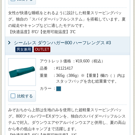
女性が快適な睡眠をとれるように設計した軽量スリーピングバッ
グ。独自の「スパイダーバッフルシステム」を搭載しています。夏
の縦走やキャンプなどに適したモデルです。
【快適温度】8℃/【使用可能温度】3℃
シームレス ダウンハガー800 ハーフレングス #3
男女兼用
OUTLET
アウトレット価格
¥19,600（税込）
品番
#1121417
重量
365g（386g）※【重量】欄の（ ）内は
スタッフバッグを含む総重量です。
カラー
比較する
みぞおちから上部は生地のみを使用した超軽量スリーピングバッ
グ。800フィルパワーEXダウンを、独自のスパイダーバッフルシス
テムで封入。ダウンウエアやアルパインウエアと併用し、夏の高山
から冬の低山キャンプまで活躍します。