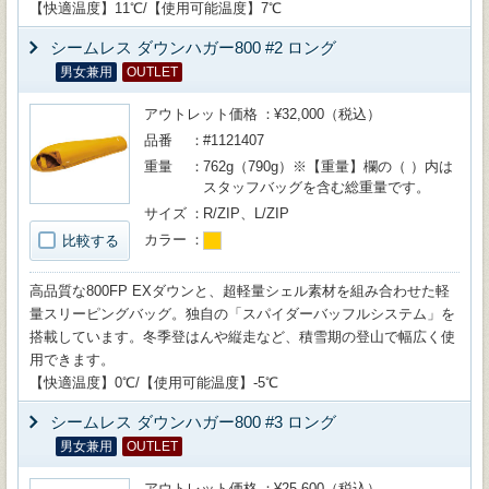
【快適温度】11℃/【使用可能温度】7℃
シームレス ダウンハガー800 #2 ロング
男女兼用
OUTLET
アウトレット価格
¥32,000（税込）
品番
#1121407
重量
762g（790g）※【重量】欄の（ ）内は
スタッフバッグを含む総重量です。
サイズ
R/ZIP、L/ZIP
カラー
比較する
高品質な800FP EXダウンと、超軽量シェル素材を組み合わせた軽
量スリーピングバッグ。独自の「スパイダーバッフルシステム」を
搭載しています。冬季登はんや縦走など、積雪期の登山で幅広く使
用できます。
【快適温度】0℃/【使用可能温度】-5℃
シームレス ダウンハガー800 #3 ロング
男女兼用
OUTLET
アウトレット価格
¥25,600（税込）