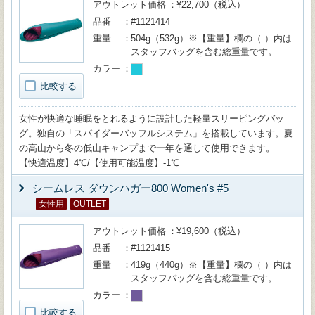
アウトレット価格
¥22,700（税込）
品番
#1121414
重量
504g（532g）※【重量】欄の（ ）内は
スタッフバッグを含む総重量です。
カラー
比較する
女性が快適な睡眠をとれるように設計した軽量スリーピングバッ
グ。独自の「スパイダーバッフルシステム」を搭載しています。夏
の高山から冬の低山キャンプまで一年を通して使用できます。
【快適温度】4℃/【使用可能温度】-1℃
シームレス ダウンハガー800 Women's #5
女性用
OUTLET
アウトレット価格
¥19,600（税込）
品番
#1121415
重量
419g（440g）※【重量】欄の（ ）内は
スタッフバッグを含む総重量です。
カラー
比較する