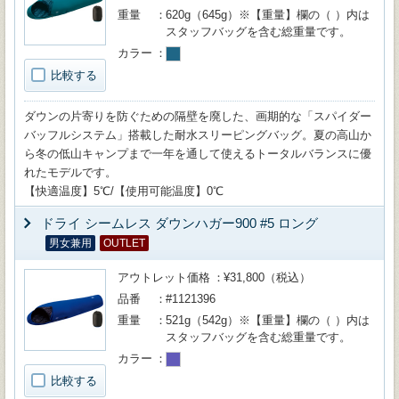
重量
620g（645g）※【重量】欄の（ ）内は
スタッフバッグを含む総重量です。
カラー
比較する
ダウンの片寄りを防ぐための隔壁を廃した、画期的な「スパイダー
バッフルシステム」搭載した耐水スリーピングバッグ。夏の高山か
ら冬の低山キャンプまで一年を通して使えるトータルバランスに優
れたモデルです。
【快適温度】5℃/【使用可能温度】0℃
ドライ シームレス ダウンハガー900 #5 ロング
男女兼用
OUTLET
アウトレット価格
¥31,800（税込）
品番
#1121396
重量
521g（542g）※【重量】欄の（ ）内は
スタッフバッグを含む総重量です。
カラー
比較する