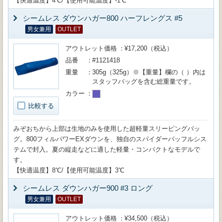
【快適温度】4℃/【使用可能温度】-1℃
シームレス ダウンハガー800 ハーフレングス #5
男女兼用
OUTLET
アウトレット価格
¥17,200（税込）
品番
#1121418
重量
305g（325g）※【重量】欄の（ ）内は
スタッフバッグを含む総重量です。
カラー
比較する
みぞおちから上部は生地のみを使用した超軽量スリーピングバッ
グ。800フィルパワーEXダウンを、独自のスパイダーバッフルシス
テムで封入。夏の縦走などに適した軽量・コンパクトなモデルで
す。
【快適温度】8℃/【使用可能温度】3℃
シームレス ダウンハガー900 #3 ロング
男女兼用
OUTLET
アウトレット価格
¥34,500（税込）