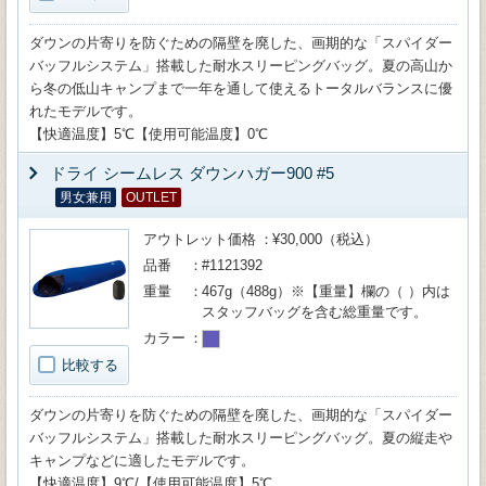
ダウンの片寄りを防ぐための隔壁を廃した、画期的な「スパイダー
バッフルシステム」搭載した耐水スリーピングバッグ。夏の高山か
ら冬の低山キャンプまで一年を通して使えるトータルバランスに優
れたモデルです。
【快適温度】5℃【使用可能温度】0℃
ドライ シームレス ダウンハガー900 #5
男女兼用
OUTLET
アウトレット価格
¥30,000（税込）
品番
#1121392
重量
467g（488g）※【重量】欄の（ ）内は
スタッフバッグを含む総重量です。
カラー
比較する
ダウンの片寄りを防ぐための隔壁を廃した、画期的な「スパイダー
バッフルシステム」搭載した耐水スリーピングバッグ。夏の縦走や
キャンプなどに適したモデルです。
【快適温度】9℃/【使用可能温度】5℃