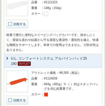
品番
#1121323
重量
148g（154g）
カラー
比較する
軽量で携行に便利なスリーピングバッグカバーです。保水しにく
く、寝袋を蒸れや結露から守る適度な透湿性・通気性を備え、快適
な睡眠をサポートします。単体での使用はできません。※防水性は
ありません。
U.L. コンフォートシステム アルパインパッド25
180
OUTLET
アウトレット価格
¥8,500（税込）
品番
#1124659
重量
664g（681g）※（ ）内はスタッフバッ
グを含む総重量です。
カラー
比較する