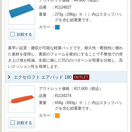
アウトレット価格
¥4,400（税込）
品番
#1124827
重量
273g（296g）※（ ）内はスタッフバッ
グを含む総重量です。
カラー
比較する
素早い設置・撤収が可能な軽量パッドです。耐久性・断熱性に優れ
た素材を使用し、裏面のフォームを硬めにすることで不整地での突
き上げ感を軽減。全面に施した凹凸のパターンが荷重を分散し、高
いクッション性を発揮します。
エクセロフト エアパッド 180
OUTLET
アウトレット価格
¥17,600（税込）
品番
#1134274
重量
658g（693g）※（ ）内はスタッフバッ
グを含む総重量です。
カラー
比較する