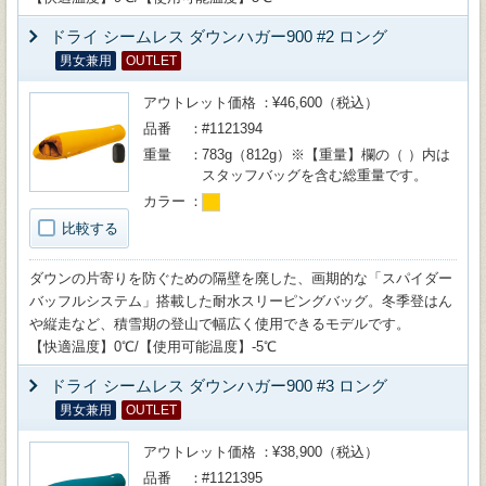
ドライ シームレス ダウンハガー900 #2 ロング
男女兼用
OUTLET
アウトレット価格
¥46,600（税込）
品番
#1121394
重量
783g（812g）※【重量】欄の（ ）内は
スタッフバッグを含む総重量です。
カラー
比較する
ダウンの片寄りを防ぐための隔壁を廃した、画期的な「スパイダー
バッフルシステム」搭載した耐水スリーピングバッグ。冬季登はん
や縦走など、積雪期の登山で幅広く使用できるモデルです。
【快適温度】0℃/【使用可能温度】-5℃
ドライ シームレス ダウンハガー900 #3 ロング
男女兼用
OUTLET
アウトレット価格
¥38,900（税込）
品番
#1121395