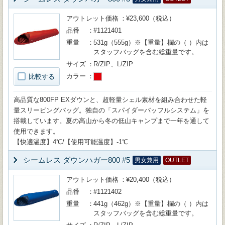
アウトレット価格
¥23,600（税込）
品番
#1121401
重量
531g（555g）※【重量】欄の（ ）内は
スタッフバッグを含む総重量です。
サイズ
R/ZIP、L/ZIP
カラー
比較する
高品質な800FP EXダウンと、超軽量シェル素材を組み合わせた軽
量スリーピングバッグ。独自の「スパイダーバッフルシステム」を
搭載しています。夏の高山から冬の低山キャンプまで一年を通して
使用できます。
【快適温度】4℃/【使用可能温度】-1℃
シームレス ダウンハガー800 #5
男女兼用
OUTLET
アウトレット価格
¥20,400（税込）
品番
#1121402
重量
441g（462g）※【重量】欄の（ ）内は
スタッフバッグを含む総重量です。