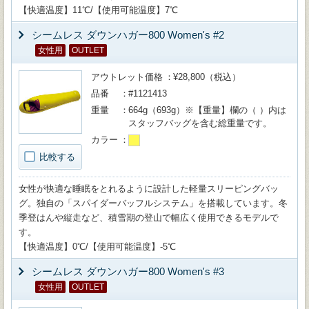
【快適温度】11℃/【使用可能温度】7℃
シームレス ダウンハガー800 Women's #2
女性用
OUTLET
アウトレット価格
¥28,800（税込）
品番
#1121413
重量
664g（693g）※【重量】欄の（ ）内は
スタッフバッグを含む総重量です。
カラー
比較する
女性が快適な睡眠をとれるように設計した軽量スリーピングバッ
グ。独自の「スパイダーバッフルシステム」を搭載しています。冬
季登はんや縦走など、積雪期の登山で幅広く使用できるモデルで
す。
【快適温度】0℃/【使用可能温度】-5℃
シームレス ダウンハガー800 Women's #3
女性用
OUTLET