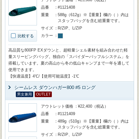
品番
#1121408
重量
588g（612g）※【重量】欄の（ ）内は
スタッフバッグを含む総重量です。
サイズ
R/ZIP、L/ZIP
カラー
比較する
高品質な800FP EXダウンと、超軽量シェル素材を組み合わせた軽
量スリーピングバッグ。独自の「スパイダーバッフルシステム」を
搭載しています。夏の高山から冬の低山キャンプまで一年を通して
使用できます。
【快適温度】4℃/【使用可能温度】-1℃
シームレス ダウンハガー800 #5 ロング
男女兼用
OUTLET
アウトレット価格
¥22,400（税込）
品番
#1121409
重量
489g（510g）※【重量】欄の（ ）内は
スタッフバッグを含む総重量です。
サイズ
R/ZIP、L/ZIP