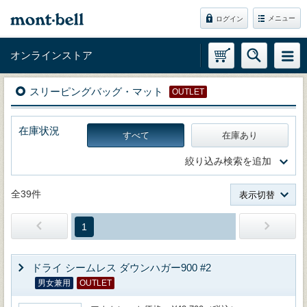
メニュー
ログイン
オンラインストア
スリーピングバッグ・マット
OUTLET
在庫状況
すべて
在庫あり
絞り込み検索を追加
全39件
表示切替
1
ドライ シームレス ダウンハガー900 #2
男女兼用
OUTLET