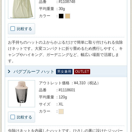
品番
#1108748
平均重量
30g
カラー
比較する
お手持ちのハットの上からかぶるだけで簡単に取り付けられる虫除
けネットです。大変コンパクトに折り畳めるため携行しやすく、キ
ャンプやハイキング、ガーデニングなど、幅広い場面で活躍しま
す。
バグプルーフ ハット
男女兼用
OUTLET
アウトレット価格
¥4,310（税込）
品番
#1118601
平均重量
120g
サイズ
XL
カラー
比較する
虫除けネットを内蔵したハットです。ひさしの裏に設けたジッパー