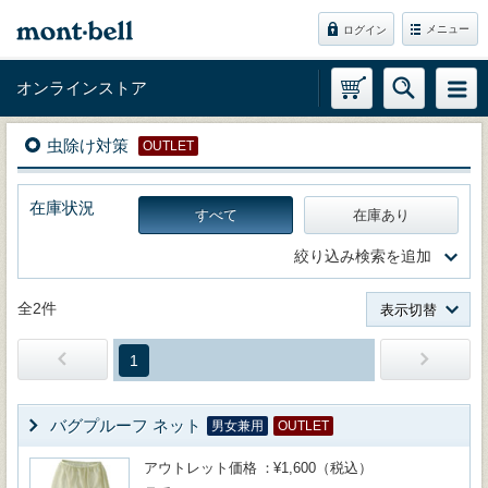
メニュー
ログイン
オンラインストア
虫除け対策
OUTLET
在庫状況
すべて
在庫あり
絞り込み検索を追加
全2件
表示切替
1
バグプルーフ ネット
男女兼用
OUTLET
アウトレット価格
¥1,600（税込）