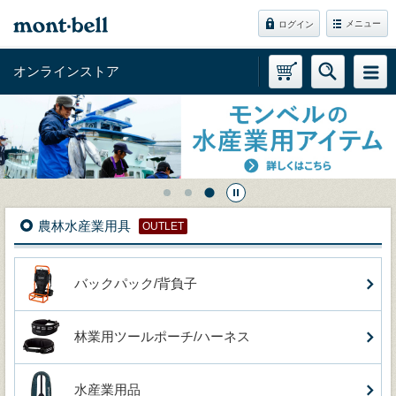
メニュー
ログイン
オンラインストア
農林水産業用具
OUTLET
バックパック/背負子
林業用ツールポーチ/ハーネス
水産業用品