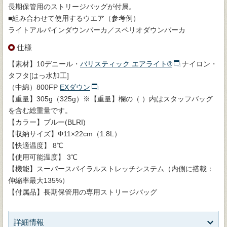
長期保管用のストリージバッグが付属。
■組み合わせて使用するウエア（参考例）
ライトアルパインダウンパーカ／スペリオダウンパーカ
仕様
【素材】10デニール・
バリスティック エアライト®
ナイロン・
タフタ[はっ水加工]
（中綿）800FP
EXダウン
【重量】305g（325g）※【重量】欄の（ ）内はスタッフバッグ
を含む総重量です。
【カラー】ブルー(BLRI)
【収納サイズ】Φ11×22cm（1.8L）
【快適温度】 8℃
【使用可能温度】 3℃
【機能】スーパースパイラルストレッチシステム（内側に搭載：
伸縮率最大135%）
【付属品】長期保管用の専用ストリージバッグ
詳細情報