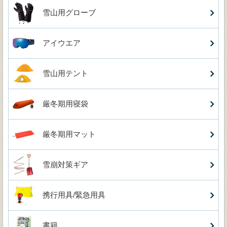
雪山用グローブ
アイウエア
雪山用テント
厳冬期用寝袋
厳冬期用マット
雪崩対策ギア
携行用具/緊急用具
書籍