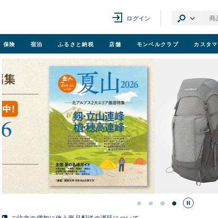
ログイン
保険
宿泊
ふるさと納税
店舗
モンベル
クラブ
カスタマ
ご注文の増加に伴う商品配送の遅延について