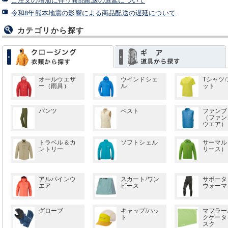
令和8年熊本地震の影響による商品配送の遅延について
カテゴリから探す
オールウエザ
ウインドシェ
Tシャツ
ー（雨具）
ル
ット
パンツ
ベスト
ファンブ
（ファン
ウエア）
トラベル＆カ
ソフトシェル
サーマル
ントリー
リース）
アルパインウ
スカート/ワン
サポータ
エア
ピース
ウォーマ
グローブ
キャップ/ハッ
マフラー
ト
クゲータ
スク