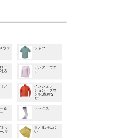
/スウェ
シャツ
ロー
アンダーウエ
対応
ア
（フ
インシュレー
ション（ダウ
ン/化繊綿な
ど）
ー＆
ソックス
ー
/ネッ
タオル/手ぬぐ
ー/マ
い