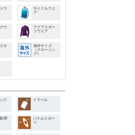
ドウ
サイクルウエ
ア
グウ
アクアスポー
ツウエア
スサ
海外サイズ
（クロージン
グ）
ング
トラベル
業/野
パドルスポー
ツ