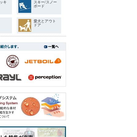
ッキ
スキー/スノー
ボード
愛犬とアウト
ドア