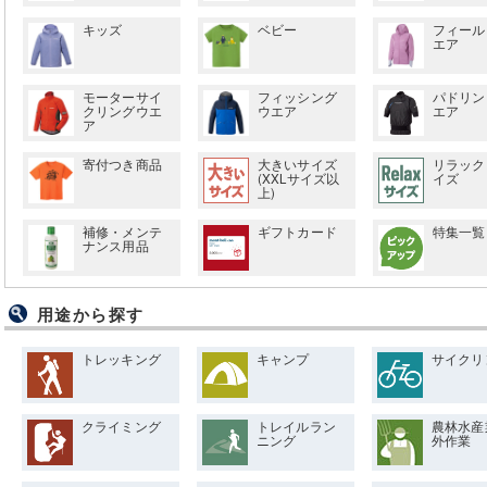
キッズ
ベビー
フィール
エア
モーターサイ
フィッシング
パドリン
クリングウエ
ウエア
エア
ア
寄付つき商品
大きいサイズ
リラック
(XXLサイズ以
イズ
上)
補修・メンテ
ギフトカード
特集一覧
ナンス用品
用途から探す
トレッキング
キャンプ
サイクリ
クライミング
トレイルラン
農林水産
ニング
外作業