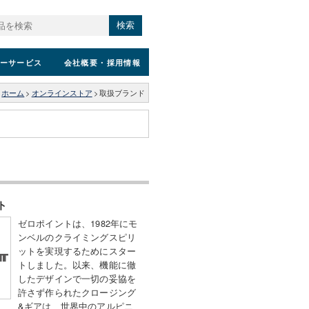
検索
ーサービス
会社概要
・採用情報
ホーム
>
オンラインストア
>
取扱ブランド
ト
ゼロポイントは、1982年にモ
ンベルのクライミングスピリ
ットを実現するためにスター
トしました。以来、機能に徹
したデザインで一切の妥協を
許さず作られたクロージング
&ギアは、世界中のアルピニ