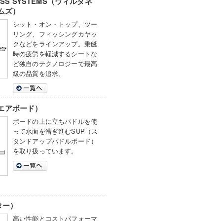
ESS SYSTEMS（ウィルダネ
ムズ）
シット・オン・トップ、ツー
リング、フィッシングカヤッ
クなどをラインアップ。乗艇
時の疲労を軽減するシートな
ど独自のテクノロジーで最高
級の品質を追求。
d（エアボード）
ボードの上に立ちパドルを使
って水面を漕ぎ進むSUP（ス
タンドアップパドルボード）
を取り扱っています。
ター）
高い性能とコストパフォーマ