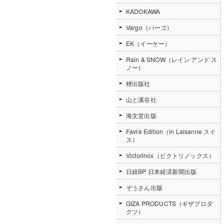
KADOKAWA
Vargo（バーゴ）
EK（イーケー）
Rain & SNOW（レイン アンド ス
ノー）
枻出版社
山と溪谷社
海文堂出版
Favre Edition（in Laisanne スイ
ス）
Victorinox（ビクトリノックス）
日経BP 日本経済新聞出版
ぞうさん出版
GIZA PRODUCTS（ギザプロダ
クツ）