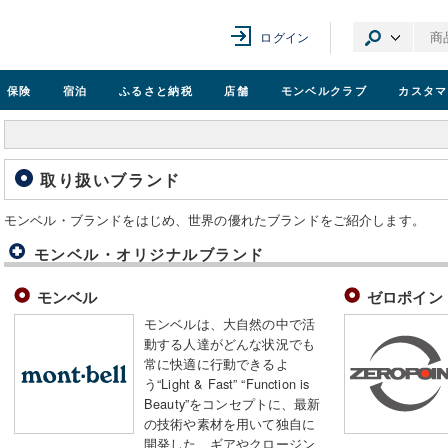
ログイン
保険
宿泊
ふるさと納税
店舗
モンベル
クラブ
カスタマ
取り扱いブランド
モンベル・ブランドをはじめ、世界の優れたブランドをご紹介します。
モンベル・オリジナルブランド
モンベル
ゼロポイン
モンベルは、大自然の中で活
動する人達がどんな状況でも
常に快適に行動できるよ
う“Light & Fast” “Function is
Beauty”をコンセプトに、最新
の技術や素材を用いて独自に
開発した、ギアやクロージン