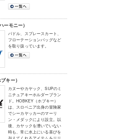
y（ハーモニー）
パドル、スプレースカート、
フローテーションバッグなど
を取り扱っています。
（ホブキー）
カヌーやカヤック、SUPのミ
ニチュアキーホルダーブラン
ド。HOBKEY（ホブキー）
は、スロベニア出身の冒険家
でシーカヤッカーのマーリ
ン・メダックにより設立。以
後、カヤックを漕いでいない
時も、常に水上にいる喜びを
与えてくれるアイテムをリリ