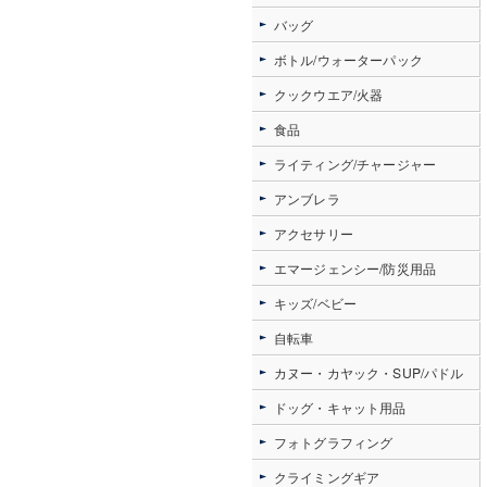
バッグ
ボトル/ウォーターパック
クックウエア/火器
食品
ライティング/チャージャー
アンブレラ
アクセサリー
エマージェンシー/防災用品
キッズ/ベビー
自転車
カヌー・カヤック・SUP/パドル
ドッグ・キャット用品
フォトグラフィング
クライミングギア