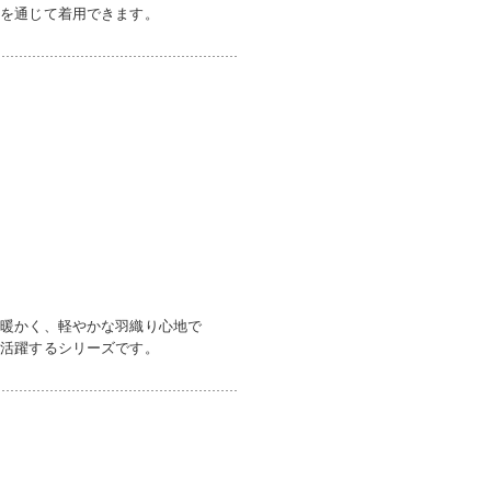
年を通じて着用できます。
ら暖かく、軽やかな羽織り心地で
て活躍するシリーズです。