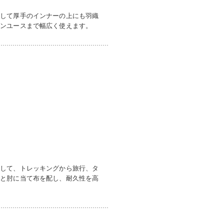
として厚手のインナーの上にも羽織
ウンユースまで幅広く使えます。
として、トレッキングから旅行、タ
肩と肘に当て布を配し、耐久性を高