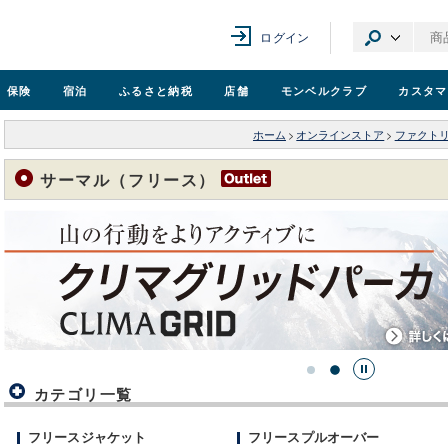
ログイン
保険
宿泊
ふるさと納税
店舗
モンベル
クラブ
カスタマ
ホーム
>
オンラインストア
>
ファクト
サーマル（フリース）
…
カテゴリ一覧
フリースジャケット
フリースプルオーバー