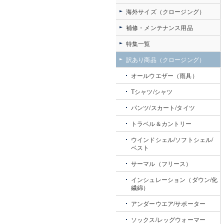
海外サイズ（クロージング）
補修・メンテナンス用品
特集一覧
訳あり商品（クロージング）
オールウエザー（雨具）
Tシャツ/シャツ
パンツ/スカート/タイツ
トラベル＆カントリー
ウインドシェル/ソフトシェル/
ベスト
サーマル（フリース）
インシュレーション（ダウン/化
繊綿）
アンダーウエア/サポーター
ソックス/レッグウォーマー