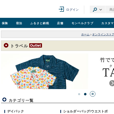
ログイン
保険
宿泊
ふるさと納税
店舗
モンベル
クラブ
カスタマ
ホーム
>
オンラインスト
トラベル
カテゴリ一覧
デイパック
ショルダーバッグ/ウエストポ