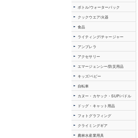
ボトル/ウォーターパック
クックウエア/火器
食品
ライティング/チャージャー
アンブレラ
アクセサリー
エマージェンシー/防災用品
キッズ/ベビー
自転車
カヌー・カヤック・SUP/パドル
ドッグ・キャット用品
フォトグラフィング
クライミングギア
農林水産業用具