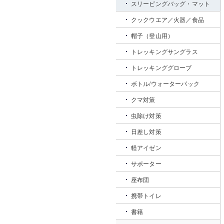
スリーピングバッグ・マット
クックウエア／火器／食品
帽子（登山用）
トレッキングサングラス
トレッキンググローブ
ボトル/ウォーターパック
クマ対策
虫除け対策
日差し対策
軽アイゼン
サポーター
座布団
携帯トイレ
書籍