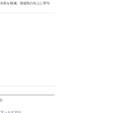
る冷気を軽減。保温性の向上に寄与
ト
マット/ピロー