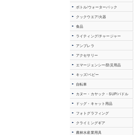
ボトル/ウォーターパック
クックウエア/火器
食品
ライティング/チャージャー
アンブレラ
アクセサリー
エマージェンシー/防災用品
キッズ/ベビー
自転車
カヌー・カヤック・SUP/パドル
ドッグ・キャット用品
フォトグラフィング
クライミングギア
農林水産業用具