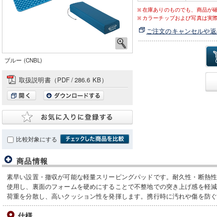
在庫ありのものでも、商品が
カラーチップおよび写真は実
ご注文のキャンセルや返
ブルー (CNBL)
取扱説明書（PDF
/
286.6 KB）
比較対象にする
商品情報
素早い設置・撤収が可能な軽量スリーピングパッドです。耐久性・断熱
使用し、裏面のフォームを硬めにすることで不整地での突き上げ感を軽
荷重を分散し、高いクッション性を発揮します。携行時に汚れや傷を防
仕様