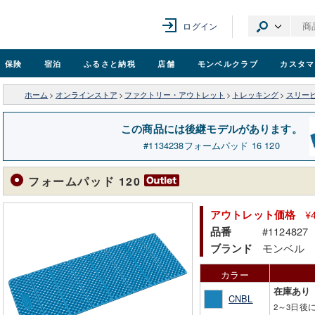
ログイン
保険
宿泊
ふるさと納税
店舗
モンベル
クラブ
カスタマ
ホーム
>
オンラインストア
>
ファクトリー・アウトレット
>
トレッキング
>
スリー
この商品には後継モデルがあります。
1134238
フォームパッド 16 120
フォームパッド 120
¥
アウトレット価格
#1124827
品番
モンベル
ブランド
カラー
在庫あり
CNBL
2～3日後