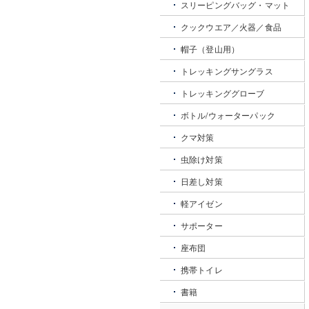
スリーピングバッグ・マット
クックウエア／火器／食品
帽子（登山用）
トレッキングサングラス
トレッキンググローブ
ボトル/ウォーターパック
クマ対策
虫除け対策
日差し対策
軽アイゼン
サポーター
座布団
携帯トイレ
書籍