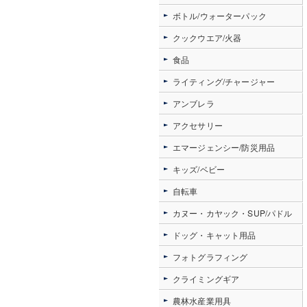
ボトル/ウォーターパック
クックウエア/火器
食品
ライティング/チャージャー
アンブレラ
アクセサリー
エマージェンシー/防災用品
キッズ/ベビー
自転車
カヌー・カヤック・SUP/パドル
ドッグ・キャット用品
フォトグラフィング
クライミングギア
農林水産業用具