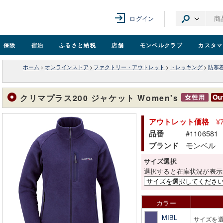
ログイン
保険
宿泊
ふるさと納税
店舗
モンベル
クラブ
カスタマ
ホーム
>
オンラインストア
>
ファクトリー・アウトレット
>
トレッキング
>
防寒
クリマプラス200 ジャケット Women's
¥
アウトレット価格
#1106581
品番
モンベル
ブランド
サイズ選択
選択すると在庫状況が表示
カラー
MIBL
サイズを