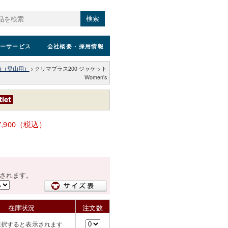
検索
ーサービス
会社概要
・採用情報
着（登山用）
>
クリマプラス200 ジャケット
Women's
7,900（税込）
されます。
在庫状況
注文数
選択すると表示されます