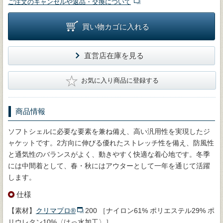
ご注文のキャンセルや返品・交換について
買い物カゴに入れる
直営店在庫を見る
★
お気に入り商品に登録する
商品情報
ソフトシェルに必要な要素を兼ね備え、高い汎用性を実現したジ
ャケットです。2方向に伸びる優れたストレッチ性を備え、防風性
と通気性のバランスがよく、動きやすく快適な着心地です。冬季
には中間着として、春・秋にはアウターとして一年を通じて活躍
します。
仕様
【素材】
クリマプロ®
200 ［ナイロン61% ポリエステル29% ポ
リウレタン10%〈はっ水加工〉］