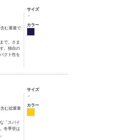
サイズ
－
カラー
を含む重量で
まで、さま
す。独自の
パクト性を
サイズ
－
カラー
を含む総重量
な「スパイ
。冬季登は
。