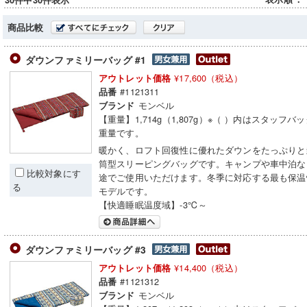
30件中30件表示
商品比較
ダウンファミリーバッグ #1
¥17,600（税込）
アウトレット価格
#1121311
品番
モンベル
ブランド
【重量】1,714g（1,807g）※（ ）内はスタッフ
重量です。
暖かく、ロフト回復性に優れたダウンをたっぷりと
筒型スリーピングバッグです。キャンプや車中泊な
比較対象にす
途でご使用いただけます。冬季に対応する最も保温
る
モデルです。
【快適睡眠温度域】-3℃～
ダウンファミリーバッグ #3
¥14,400（税込）
アウトレット価格
#1121312
品番
モンベル
ブランド