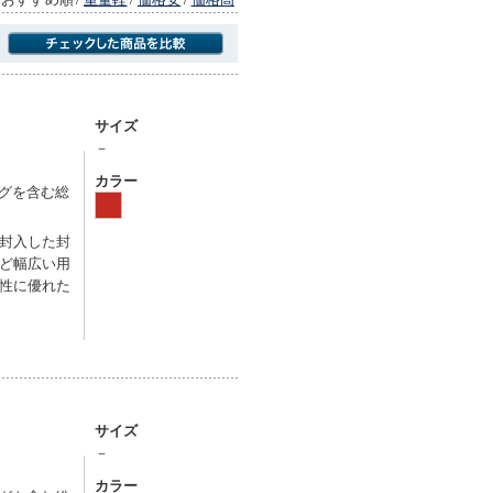
商品にのみフォーカスする
サイズ
－
カラー
バッグを含む総
封入した封
ど幅広い用
性に優れた
サイズ
－
カラー