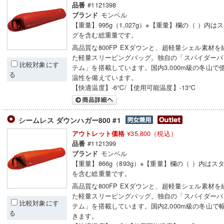
#1121398
品番
モンベル
ブランド
【重量】995g（1,027g）※【重量】欄の（ ）内
グを含む総重量です。
高品質な800FP EXダウンと、超軽量シェル素材
た軽量スリーピングバッグ。独自の「スパイダーバ
比較対象にす
テム」を搭載しています。国内3,000m級の冬山で
る
温性を備えています。
【快適温度】-6℃/【使用可能温度】-13℃
シームレス ダウンハガー800 #1
¥35,800（税込）
アウトレット価格
#1121399
品番
モンベル
ブランド
【重量】866g（893g）※【重量】欄の（ ）内はス
を含む総重量です。
高品質な800FP EXダウンと、超軽量シェル素材
た軽量スリーピングバッグ。独自の「スパイダーバ
比較対象にす
テム」を搭載しています。国内2,000m級の冬山で
る
きます。