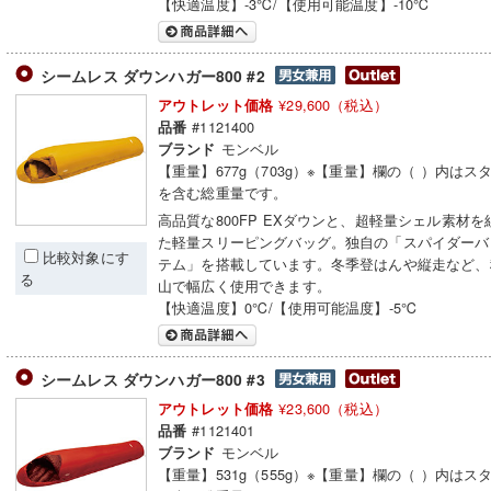
【快適温度】-3℃/【使用可能温度】-10℃
シームレス ダウンハガー800 #2
¥29,600（税込）
アウトレット価格
#1121400
品番
モンベル
ブランド
【重量】677g（703g）※【重量】欄の（ ）内はス
を含む総重量です。
高品質な800FP EXダウンと、超軽量シェル素材
た軽量スリーピングバッグ。独自の「スパイダーバ
比較対象にす
テム」を搭載しています。冬季登はんや縦走など、
る
山で幅広く使用できます。
【快適温度】0℃/【使用可能温度】-5℃
シームレス ダウンハガー800 #3
¥23,600（税込）
アウトレット価格
#1121401
品番
モンベル
ブランド
【重量】531g（555g）※【重量】欄の（ ）内はス