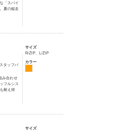
な「スパイ
。夏の縦走
サイズ
R/ZIP、L/ZIP
カラー
内はスタッフバ
を組み合わせ
ッフルシス
も耐え得
サイズ