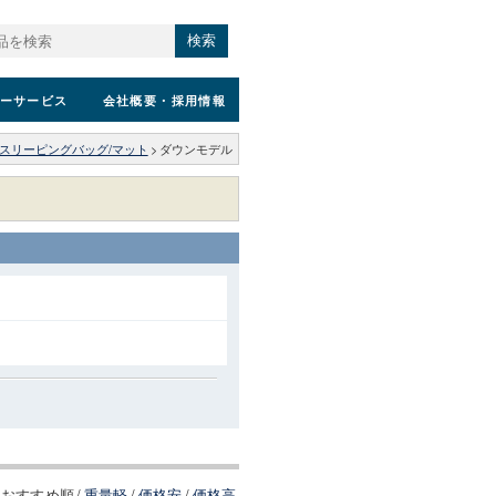
検索
ーサービス
会社概要
・採用情報
スリーピングバッグ/マット
>
ダウンモデル
おすすめ順
/
重量軽
/
価格安
/
価格高