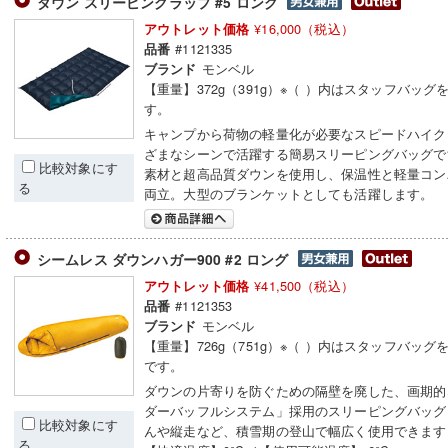
ダウン スリーピングラップ #5 ロング
¥16,000（税込）
アウトレット価格
#1121335
品番
モンベル
ブランド
【重量】372g（391g）※（ ）内はスタッフバッグ
す。
キャンプから荷物の軽量化が必要なスピードハイク
ざまなシーンで活躍する簡易スリーピングバッグで
比較対象にす
素材と超高品質ダウンを使用し、保温性と軽量コン
る
両立。大型のブランケットとしても活躍します。
シームレス ダウンハガー900 #2 ロング
¥41,500（税込）
アウトレット価格
#1121353
品番
モンベル
ブランド
【重量】726g（751g）※（ ）内はスタッフバッグ
です。
ダウンの片寄りを防ぐための隔壁を廃した、画期的
ダーバッフルシステム」採用のスリーピングバッグ
比較対象にす
んや縦走など、積雪期の登山で幅広く使用できます
る