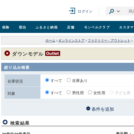
ログイン
保険
宿泊
ふるさと納税
店舗
モンベル
クラブ
カスタマ
ホーム
>
オンラインストア
>
ファクトリー・アウトレット
>
ダウンモデル
絞り込み検索
すべて
在庫あり
在庫状況
すべて
男性用
女性用
子ども用
対象
条件を追加
検索結果
表示順
：