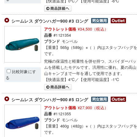
【快適温度】0℃／【使用可能温度】-6℃
シームレス ダウンハガー900 #3 ロング
¥34,500（税込）
アウトレット価格
#1121354
品番
モンベル
ブランド
【重量】565g（589g）※（ ）内はスタッフバッグ
です。
究極の保温性と軽量性を併せ持つ、スパイダーバッ
ムを搭載したモデルです。汎用性に優れ、夏の高山
比較対象にす
山キャンプまで一年を通して使用できます。
る
【快適温度】4℃／【使用可能温度】-1℃
シームレス ダウンハガー900 #5 ロング
¥27,900（税込）
アウトレット価格
#1121355
品番
モンベル
ブランド
【重量】460g（482g）※（ ）内はスタッフバッグ
です。