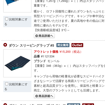
【重量】1,207g（1,293g）※（ ）内はスタッフ
重量です。
暖かく、ロフト回復性に優れたダウンをたっぷりと
筒型スリーピングバッグです。キャンプや車中泊な
比較対象にす
途でご使用いただけます。夏の高地や冬の低山に対
る
用性に優れたモデルです。
【快適睡眠温度域】3℃～
ダウン スリーピングラップ #5
¥15,200（税込）
アウトレット価格
#1121334
品番
モンベル
ブランド
【重量】346（363g）※（ ）内はスタッフバッグ
す。
キャンプから荷物の軽量化が必要なスピードハイク
ざまなシーンで活躍する簡易スリーピングバッグで
比較対象にす
素材と超高品質ダウンを使用し、保温性と軽量コン
る
両立。大型のブランケットとしても活躍します。