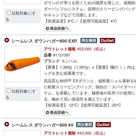
ダウンの片寄りを防ぐための隔壁を廃した、画期的
ダーバッフルシステム」採用のスリーピングバッグ
比較対象にす
やキャンプなどで活躍します。
る
【快適温度】8℃／【使用可能温度】4℃
シームレス ダウンハガー800 EXP.
¥52,000（税込）
アウトレット価格
#1121397
品番
モンベル
ブランド
【重量】1,360g（1,397g）※【重量】欄の（ ）
ッグを含む総重量です。
高品質な800FP EXダウンと、超軽量シェル素材
た軽量スリーピングバッグ。独自の「スパイダーバ
比較対象にす
テム」を搭載しています。極寒地や高所での使用に
る
る、極めて高い保温性を備えています。
【快適温度】-12℃/【使用可能温度】-20℃
シームレス ダウンハガー800 #0
¥40,000（税込）
アウトレット価格