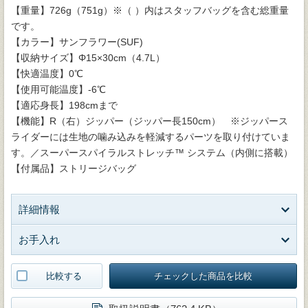
【重量】726g（751g）※（ ）内はスタッフバッグを含む総重量
です。
【カラー】サンフラワー(SUF)
【収納サイズ】Φ15×30cm（4.7L）
【快適温度】0℃
【使用可能温度】-6℃
【適応身長】198cmまで
【機能】R（右）ジッパー（ジッパー長150cm） ※ジッパース
ライダーには生地の噛み込みを軽減するパーツを取り付けていま
す。／スーパースパイラルストレッチ™ システム（内側に搭載）
【付属品】ストリージバッグ
詳細情報
お手入れ
比較する
チェックした商品を比較