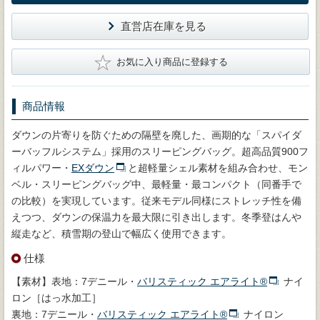
直営店在庫を見る
★
お気に入り商品に登録する
商品情報
ダウンの片寄りを防ぐための隔壁を廃した、画期的な「スパイダ
ーバッフルシステム」採用のスリーピングバッグ。超高品質900フ
ィルパワー・
EXダウン
と超軽量シェル素材を組み合わせ、モン
ベル・スリーピングバッグ中、最軽量・最コンパクト（同番手で
の比較）を実現しています。従来モデル同様にストレッチ性を備
えつつ、ダウンの保温力を最大限に引き出します。冬季登はんや
縦走など、積雪期の登山で幅広く使用できます。
仕様
【素材】表地：7デニール・
バリスティック エアライト®
ナイ
ロン［はっ水加工］
裏地：7デニール・
バリスティック エアライト®
ナイロン