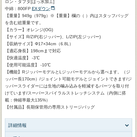
ロン・タフタ[はっ水加工]
中綿：800FP
EXダウン
【重量】949g（979g）※【重量】欄の（ ）内はスタッフバッグ
を含む総重量です。
【カラー】オレンジ(OG)
【サイズ】R/ZIP(右ジッパー)、L/ZIP(左ジッパー)
【収納サイズ】Φ17×34cm（6.8L）
【適応身長】198cmまで対応
【快適温度】 -3℃
【使用可能温度】 -10℃
【機能】RジッパーモデルとLジッパーモデルから選べます。（ジ
ッパー長170cm）/ジョイント可能モデルとジョイントできます/ジ
ッパースライダーには生地の噛み込みを軽減するパーツを取り付
けています/スーパースパイラルストレッチシステム（内側に搭
載：伸縮率最大135%）
【付属品】長期保管用の専用ストリージバッグ
詳細情報