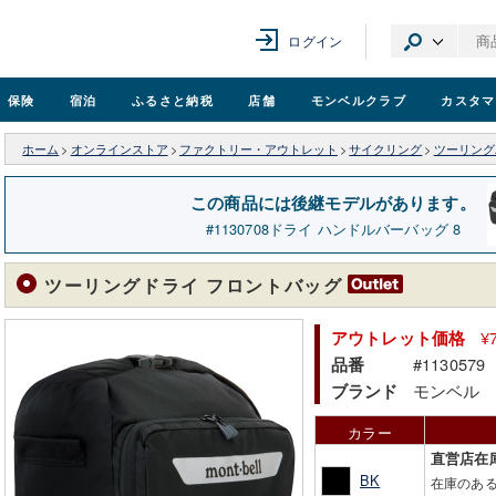
ログイン
保険
宿泊
ふるさと納税
店舗
モンベル
クラブ
カスタマ
ホーム
>
オンラインストア
>
ファクトリー・アウトレット
>
サイクリング
>
ツーリング
この商品には後継モデルがあります。
1130708
ドライ ハンドルバーバッグ 8
ツーリングドライ フロントバッグ
¥
アウトレット価格
#1130579
品番
モンベル
ブランド
カラー
直営店在
BK
在庫のあ