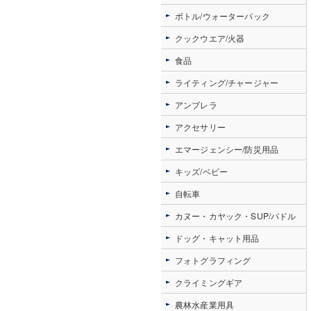
ボトル/ウォーターパック
クックウエア/火器
食品
ライティング/チャージャー
アンブレラ
アクセサリー
エマージェンシー/防災用品
キッズ/ベビー
自転車
カヌー・カヤック・SUP/パドル
ドッグ・キャット用品
フォトグラフィング
クライミングギア
農林水産業用具