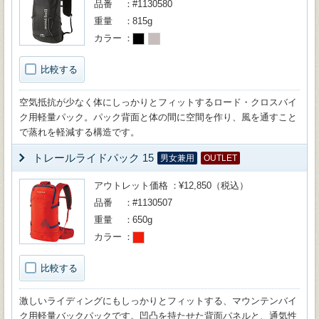
品番
#1130580
重量
815g
カラー
比較する
空気抵抗が少なく体にしっかりとフィットするロード・クロスバイ
ク用軽量パック。パック背面と体の間に空間を作り、風を通すこと
で蒸れを軽減する構造です。
トレールライドパック 15
男女兼用
OUTLET
アウトレット価格
¥12,850（税込）
品番
#1130507
重量
650g
カラー
比較する
激しいライディングにもしっかりとフィットする、マウンテンバイ
ク用軽量バックパックです。凹凸を持たせた背面パネルと、通気性