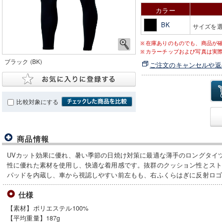
カラー
BK
サイズを
在庫ありのものでも、商品が
カラーチップおよび写真は実
ブラック (BK)
ご注文のキャンセルや返
比較対象にする
商品情報
UVカット効果に優れ、暑い季節の日焼け対策に最適な薄手のロングタイ
性に優れた素材を使用し、快適な着用感です。抜群のクッション性とス
パッドを内蔵し、車から視認しやすい前左もも、右ふくらはぎに反射ロ
仕様
【素材】ポリエステル100%
【平均重量】187g