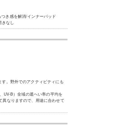
ろつき感を解消/インナーパッド
開きなし
ます。野外でのアクティビティにも
、UV-B）全域の遮へい率の平均を
って異なりますので、用途に合わせて