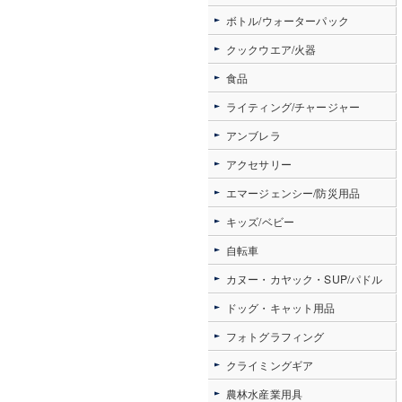
ボトル/ウォーターパック
クックウエア/火器
食品
ライティング/チャージャー
アンブレラ
アクセサリー
エマージェンシー/防災用品
キッズ/ベビー
自転車
カヌー・カヤック・SUP/パドル
ドッグ・キャット用品
フォトグラフィング
クライミングギア
農林水産業用具