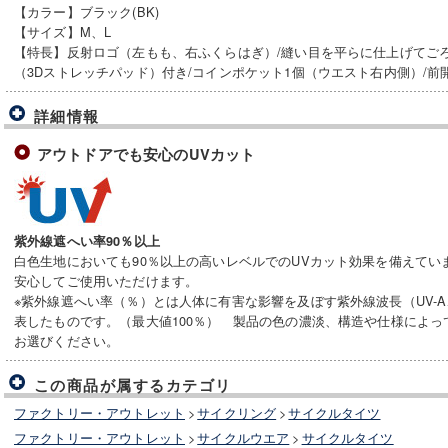
【カラー】ブラック(BK)
【サイズ】M、L
【特長】反射ロゴ（左もも、右ふくらはぎ）/縫い目を平らに仕上げてご
（3Dストレッチパッド）付き/コインポケット1個（ウエスト右内側）/前
詳細情報
アウトドアでも安心のUVカット
紫外線遮へい率90％以上
白色生地においても90％以上の高いレベルでのUVカット効果を備えてい
安心してご使用いただけます。
※紫外線遮へい率（％）とは人体に有害な影響を及ぼす紫外線波長（UV-A
表したものです。（最大値100％） 製品の色の濃淡、構造や仕様によ
お選びください。
この商品が属するカテゴリ
ファクトリー・アウトレット
>
サイクリング
>
サイクルタイツ
ファクトリー・アウトレット
>
サイクルウエア
>
サイクルタイツ