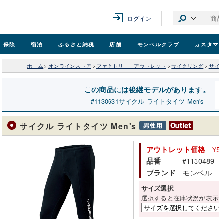
ログイン
保険
宿泊
ふるさと納税
店舗
モンベル
クラブ
カスタマ
ホーム
>
オンラインストア
>
ファクトリー・アウトレット
>
サイクリング
>
サ
この商品には後継モデルがあります。
1130631
サイクル ライトタイツ Men's
サイクル ライトタイツ Men's
¥
アウトレット価格
#1130489
品番
モンベル
ブランド
サイズ選択
選択すると在庫状況が表示