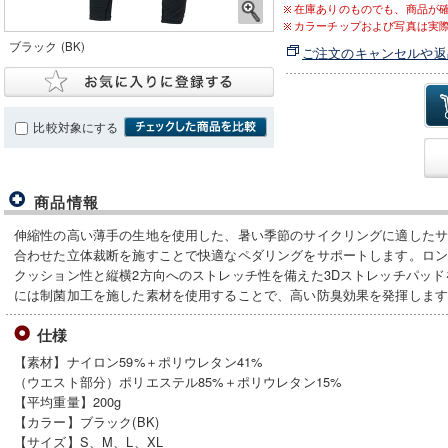
在庫ありのものでも、商品が
カラーチップおよび写真は実
ブラック (BK)
ご注文のキャンセルや返
比較対象にする
商品情報
伸縮性の高い薄手の生地を使用した、暑い季節のサイクリングに適した
合わせた立体裁断を施すことで快適なペダリングをサポートします。ロ
クッション性と縦横2方向へのストレッチ性を備えた3Dストレッチパッ
には制菌加工を施した素材を使用することで、高い防臭効果を発揮しま
仕様
【素材】ナイロン59%＋ポリウレタン41%
（ウエスト部分）ポリエステル85%＋ポリウレタン15%
【平均重量】200g
【カラー】ブラック(BK)
【サイズ】S、M、L、XL