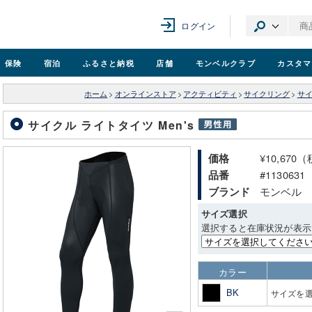
ログイン
保険
宿泊
ふるさと納税
店舗
モンベル
クラブ
カスタマ
ホーム
>
オンラインストア
>
アクティビティ
>
サイクリング
>
サ
サイクル ライトタイツ Men's
¥10,670
価格
#1130631
品番
モンベル
ブランド
サイズ選択
選択すると在庫状況が表示
カラー
BK
サイズを