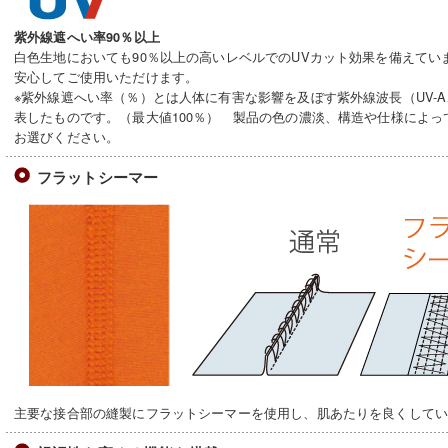
紫外線遮へい率90％以上
白色生地においても90％以上の高いレベルでのUVカット効果を備えてい
安心してご使用いただけます。
※紫外線遮へい率（％）とは人体に有害な影響を及ぼす紫外線波長（UV-A
表したものです。（最大値100％） 製品の色の濃淡、構造や仕様によ
お選びください。
フラットシーマー
主要な接合部の縫製にフラットシーマーを使用し、肌あたりを良くして