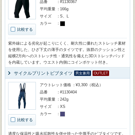
品番
#1130367
平均重量
166g
サイズ
S、L
カラー
比較する
紫外線による劣化が起こりにくく、耐久性に優れたストレッチ素材
を使用した、ひざ下丈の薄手のタイツです。抜群のクッション性と
縦横2方向へのストレッチ性・通気性を備えた3Dストレッチパッド
を内蔵しています。ウエスト内側にコインポケット付き。
サイクルプリントビブタイツ
男女兼用
OUTLET
アウトレット価格
¥3,300（税込）
品番
#1130404
平均重量
242g
サイズ
XS
カラー
比較する
適度な保温性と吸水拡散性を併せ持った中厚手のビブタイツです。