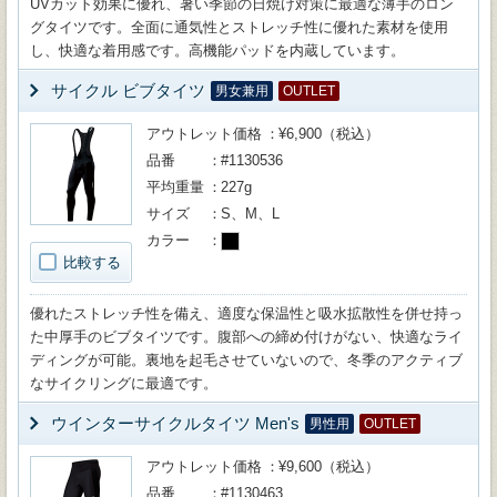
UVカット効果に優れ、暑い季節の日焼け対策に最適な薄手のロン
グタイツです。全面に通気性とストレッチ性に優れた素材を使用
し、快適な着用感です。高機能パッドを内蔵しています。
サイクル ビブタイツ
男女兼用
OUTLET
アウトレット価格
¥6,900（税込）
品番
#1130536
平均重量
227g
サイズ
S、M、L
カラー
比較する
優れたストレッチ性を備え、適度な保温性と吸水拡散性を併せ持っ
た中厚手のビブタイツです。腹部への締め付けがない、快適なライ
ディングが可能。裏地を起毛させていないので、冬季のアクティブ
なサイクリングに最適です。
ウインターサイクルタイツ Men's
男性用
OUTLET
アウトレット価格
¥9,600（税込）
品番
#1130463