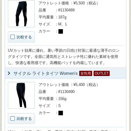
アウトレット価格
¥5,500（税込）
品番
#1130489
平均重量
187g
サイズ
M、L
カラー
比較する
UVカット効果に優れ、暑い季節の日焼け対策に最適な薄手のロン
グタイツです。全面に通気性とストレッチ性に優れた素材を使用
し、快適な着用感です。高機能パッドを内蔵しています。
サイクル ライトタイツ Women's
女性用
OUTLET
アウトレット価格
¥5,400（税込）
品番
#1130490
平均重量
156g
サイズ
S
カラー
比較する