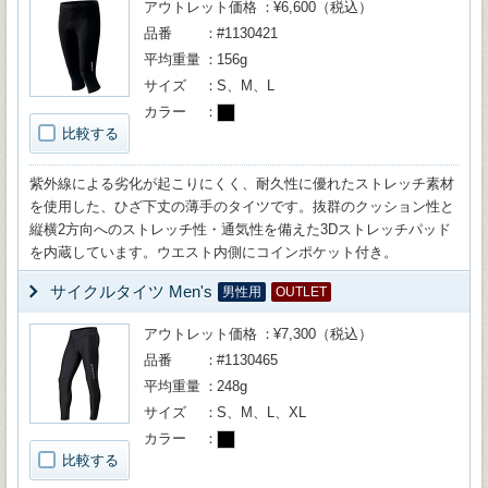
アウトレット価格
¥6,600（税込）
品番
#1130421
平均重量
156g
サイズ
S、M、L
カラー
比較する
紫外線による劣化が起こりにくく、耐久性に優れたストレッチ素材
を使用した、ひざ下丈の薄手のタイツです。抜群のクッション性と
縦横2方向へのストレッチ性・通気性を備えた3Dストレッチパッド
を内蔵しています。ウエスト内側にコインポケット付き。
サイクルタイツ Men's
男性用
OUTLET
アウトレット価格
¥7,300（税込）
品番
#1130465
平均重量
248g
サイズ
S、M、L、XL
カラー
比較する