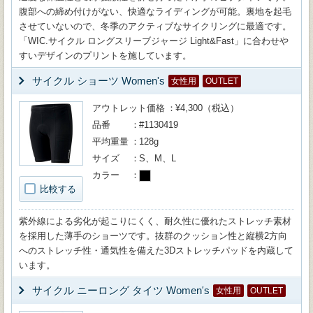
腹部への締め付けがない、快適なライディングが可能。裏地を起毛
させていないので、冬季のアクティブなサイクリングに最適です。
「WIC.サイクル ロングスリーブジャージ Light&Fast」に合わせや
すいデザインのプリントを施しています。
サイクル ショーツ Women's
女性用
OUTLET
アウトレット価格
¥4,300（税込）
品番
#1130419
平均重量
128g
サイズ
S、M、L
カラー
比較する
紫外線による劣化が起こりにくく、耐久性に優れたストレッチ素材
を採用した薄手のショーツです。抜群のクッション性と縦横2方向
へのストレッチ性・通気性を備えた3Dストレッチパッドを内蔵して
います。
サイクル ニーロング タイツ Women's
女性用
OUTLET