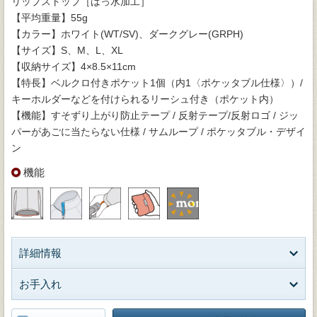
リップストップ［はっ水加工］
【平均重量】55g
【カラー】ホワイト(WT/SV)、ダークグレー(GRPH)
【サイズ】S、M、L、XL
【収納サイズ】4×8.5×11cm
【特長】ベルクロ付きポケット1個（内1〈ポケッタブル仕様〉）/
キーホルダーなどを付けられるリーシュ付き（ポケット内）
【機能】すそずり上がり防止テープ / 反射テープ/反射ロゴ / ジッ
パーがあごに当たらない仕様 / サムループ / ポケッタブル・デザイ
ン
機能
詳細情報
お手入れ