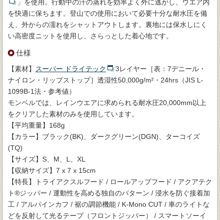
」を使用。行動中の汗の蒸れを効率よく外に逃がし、ウエア内
を快適に保ちます。登山での使用において必要十分な耐水圧を備
え、外からの濡れをシャットアウトします。裏地には保水しにく
い高密度ニットを使用し、さらっとした着心地です。
仕様
【素材】
スーパー ドライテック
3レイヤー［表：7デニール・
ナイロン・リップストップ］透湿性50,000g/m²・24hrs（JIS L-
1099B-1法・参考値）
モンベルでは、レインウエアに求められる耐水圧20,000mm以上
をクリアした素材のみを使用しています。
【平均重量】168g
【カラー】ブラック(BK)、ダークグリーン(DGN)、ターコイズ
(TQ)
【サイズ】S、M、L、XL
【収納サイズ】7 x 7 x 15cm
【特長】トライアクスルフード / ロールアップフード / アクアテク
ト®ジッパー / 運動性を高める独自のパターン / 浸水を防ぐ接着加
工 / アルパインカフ / 裾の調節機能 / K-Mono CUT / 車のライトな
どを反射して光るテープ（フロントジッパー） / スマートソーイ