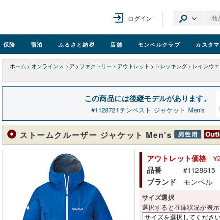
ログイン
保険
宿泊
ふるさと納税
店舗
モンベル
クラブ
カスタマ
ホーム
>
オンラインストア
>
ファクトリー・アウトレット
>
トレッキング
>
レインウエ
この商品には後継モデルがあります。
1128721
テンペスト ジャケット Men's
ストームクルーザー ジャケット Men's
¥
アウトレット価格
#1128615
品番
モンベル
ブランド
サイズ選択
選択すると在庫状況が表示