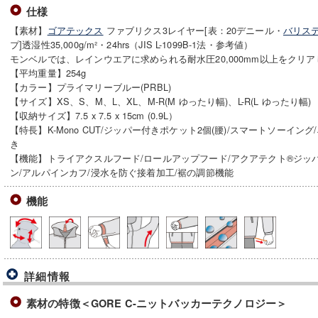
仕様
【素材】
ゴアテックス
ファブリクス3レイヤー[表：20デニール・
バリス
プ]透湿性35,000g/m²・24hrs（JIS L-1099B-1法・参考値）
モンベルでは、レインウエアに求められる耐水圧20,000mm以上をクリ
【平均重量】254g
【カラー】プライマリーブルー(PRBL)
【サイズ】XS、S、M、L、XL、M-R(M ゆったり幅)、L-R(L ゆったり幅)
【収納サイズ】7.5 x 7.5 x 15cm (0.9L）
【特長】K-Mono CUT/ジッパー付きポケット2個(腰)/スマートソーイン
き
【機能】トライアクスルフード/ロールアップフード/アクアテクト®ジッ
ン/アルパインカフ/浸水を防ぐ接着加工/裾の調節機能
機能
詳細情報
素材の特徴＜GORE C-ニットバッカーテクノロジー＞