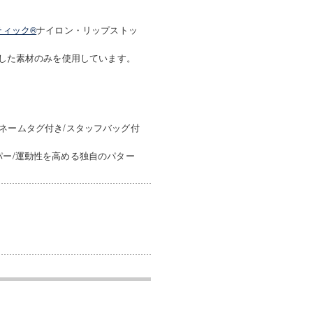
ティック®
ナイロン・リップストッ
アした素材のみを使用しています。
グ/ネームタグ付き/スタッフバッグ付
パー/運動性を高める独自のパター