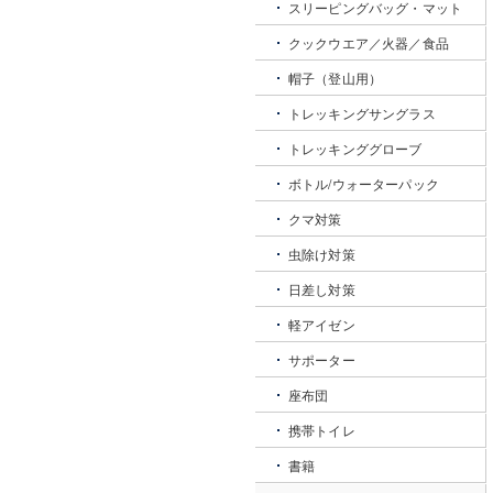
スリーピングバッグ・マット
クックウエア／火器／食品
帽子（登山用）
トレッキングサングラス
トレッキンググローブ
ボトル/ウォーターパック
クマ対策
虫除け対策
日差し対策
軽アイゼン
サポーター
座布団
携帯トイレ
書籍