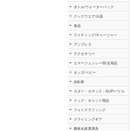
ボトル/ウォーターパック
クックウエア/火器
食品
ライティング/チャージャー
アンブレラ
アクセサリー
エマージェンシー/防災用品
キッズ/ベビー
自転車
カヌー・カヤック・SUP/パドル
ドッグ・キャット用品
フォトグラフィング
クライミングギア
農林水産業用具