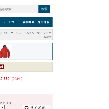
検索
ーサービス
会社概要
・採用情報
ア（登山用）
>
ストームクルーザー ジャケ
ット Men's
22,880（税込）
されます。