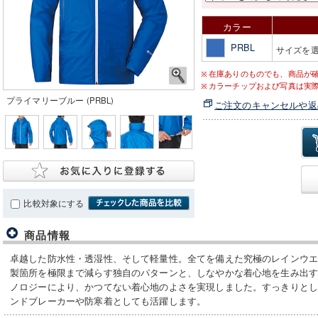
カラー
PRBL
サイズを
在庫ありのものでも、商品が
カラーチップおよび写真は実
プライマリーブルー (PRBL)
ご注文のキャンセルや返
比較対象にする
商品情報
卓越した防水性・透湿性、そして軽量性。全てを備えた究極のレインウ
製箇所を極限まで減らす独自のパターンと、しなやかな着心地を生み出すGO
ノロジーにより、かつてない着心地のよさを実現しました。すっきりと
ンドブレーカーや防寒着としても活躍します。