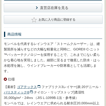
直営店在庫を見る
★
お気に入り商品に登録する
商品情報
モンベルを代表するレインウエア「ストームクルーザー」は、縫
製箇所を減らすなどの大幅な軽量化と同時に、GORE® C-ニット
™バッカーテクノロジーを採用することで、これまでにない柔ら
かな着心地を実現しました。細部に至るまで徹底した防水・はっ
水処理を施し、ウインドブレーカーや防寒着としても活躍しま
す。
仕様
【素材】
ゴアテックス
ファブリクス3レイヤー[表:20デニール・
バリスティック®
ナイロン・リップストップ]透湿性
35,000g/m²・24hrs （JIS L-1099B-1法・参考値）
モンベルでは、レインウエアに求められる耐水圧20,000mm以上