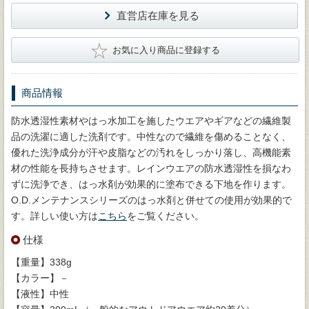
直営店在庫を見る
★
お気に入り商品に登録する
商品情報
防水透湿性素材やはっ水加工を施したウエアやギアなどの繊維製
品の洗濯に適した洗剤です。中性なので繊維を傷めることなく、
優れた洗浄成分が汗や皮脂などの汚れをしっかり落し、高機能素
材の性能を長持ちさせます。レインウエアの防水透湿性を損なわ
ずに洗浄でき、はっ水剤が効果的に塗布できる下地を作ります。
O.D.メンテナンスシリーズのはっ水剤と併せての使用が効果的で
す。詳しい使い方は
こちら
をご覧ください。
仕様
【重量】338g
【カラー】－
【液性】中性