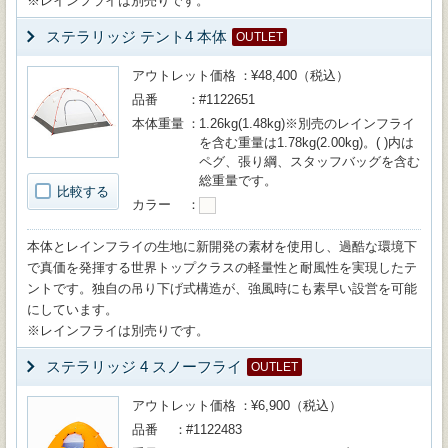
※レインフライは別売りです。
ステラリッジ テント4 本体
OUTLET
アウトレット価格
¥48,400（税込）
品番
#1122651
本体重量
1.26kg(1.48kg)※別売のレインフライ
を含む重量は1.78kg(2.00kg)。( )内は
ペグ、張り綱、スタッフバッグを含む
総重量です。
比較する
カラー
本体とレインフライの生地に新開発の素材を使用し、過酷な環境下
で真価を発揮する世界トップクラスの軽量性と耐風性を実現したテ
ントです。独自の吊り下げ式構造が、強風時にも素早い設営を可能
にしています。
※レインフライは別売りです。
ステラリッジ 4 スノーフライ
OUTLET
アウトレット価格
¥6,900（税込）
品番
#1122483