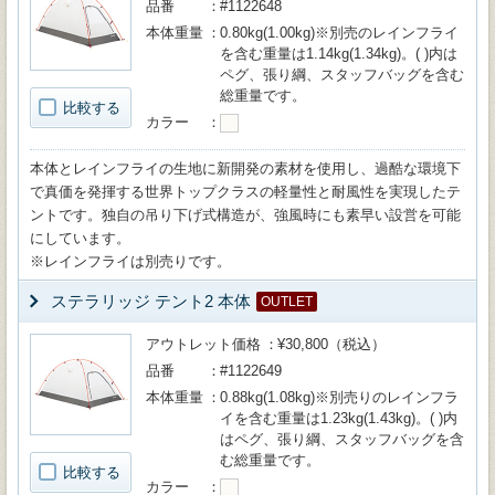
品番
#1122648
本体重量
0.80kg(1.00kg)※別売のレインフライ
を含む重量は1.14kg(1.34kg)。( )内は
ペグ、張り綱、スタッフバッグを含む
総重量です。
比較する
カラー
本体とレインフライの生地に新開発の素材を使用し、過酷な環境下
で真価を発揮する世界トップクラスの軽量性と耐風性を実現したテ
ントです。独自の吊り下げ式構造が、強風時にも素早い設営を可能
にしています。
※レインフライは別売りです。
ステラリッジ テント2 本体
OUTLET
アウトレット価格
¥30,800（税込）
品番
#1122649
本体重量
0.88kg(1.08kg)※別売りのレインフラ
イを含む重量は1.23kg(1.43kg)。( )内
はペグ、張り綱、スタッフバッグを含
む総重量です。
比較する
カラー