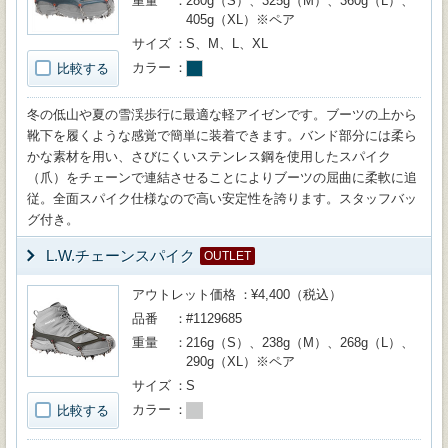
重量
280g（S）、325g（M）、360g（L）、
405g（XL）※ペア
サイズ
S、M、L、XL
カラー
比較する
冬の低山や夏の雪渓歩行に最適な軽アイゼンです。ブーツの上から
靴下を履くような感覚で簡単に装着できます。バンド部分には柔ら
かな素材を用い、さびにくいステンレス鋼を使用したスパイク
（爪）をチェーンで連結させることによりブーツの屈曲に柔軟に追
従。全面スパイク仕様なので高い安定性を誇ります。スタッフバッ
グ付き。
L.W.チェーンスパイク
OUTLET
アウトレット価格
¥4,400（税込）
品番
#1129685
重量
216g（S）、238g（M）、268g（L）、
290g（XL）※ペア
サイズ
S
カラー
比較する