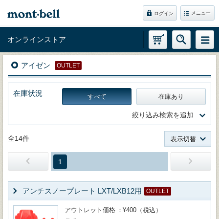
メニュー
ログイン
オンラインストア
アイゼン
OUTLET
在庫状況
すべて
在庫あり
絞り込み検索を追加
全14件
表示切替
1
アンチスノープレート LXT/LXB12用
OUTLET
アウトレット価格
¥400（税込）