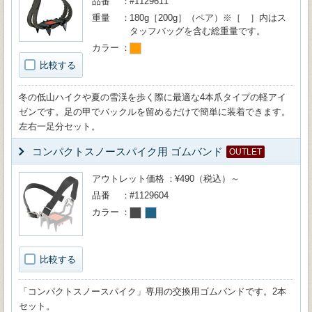
品番
#1129611
重量
180g［200g］（ペア）※［ ］内はス
タッフバッグを含む総重量です。
カラー
比較する
冬の低山ハイクや夏の雪渓を歩く際に最適な4本爪タイプの軽アイ
ゼンです。足の甲でバックルを留めるだけで簡単に装着できます。
左右一足分セット。
コンパクトスノースパイク用 ゴムバンド
OUTLET
アウトレット価格
¥490（税込）～
品番
#1129604
カラー
比較する
「コンパクトスノースパイク」専用の交換用ゴムバンドです。2本
セット。