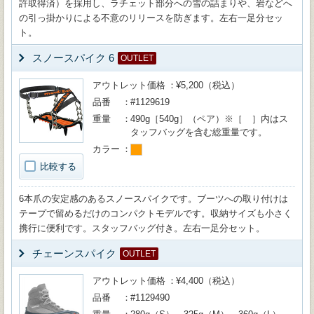
許取得済）を採用し、ラチェット部分への雪の詰まりや、岩などへ
の引っ掛かりによる不意のリリースを防ぎます。左右一足分セッ
ト。
スノースパイク 6
OUTLET
アウトレット価格
¥5,200（税込）
品番
#1129619
重量
490g［540g］（ペア）※［ ］内はス
タッフバッグを含む総重量です。
カラー
比較する
6本爪の安定感のあるスノースパイクです。ブーツへの取り付けは
テープで留めるだけのコンパクトモデルです。収納サイズも小さく
携行に便利です。スタッフバッグ付き。左右一足分セット。
チェーンスパイク
OUTLET
アウトレット価格
¥4,400（税込）
品番
#1129490