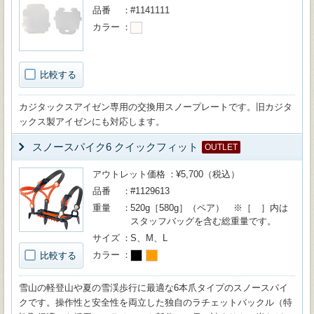
品番
#1141111
カラー
比較する
カジタックスアイゼン専用の交換用スノープレートです。旧カジタ
ックス製アイゼンにも対応します。
スノースパイク6 クイックフィット
OUTLET
アウトレット価格
¥5,700（税込）
品番
#1129613
重量
520g［580g］（ペア） ※［ ］内は
スタッフバッグを含む総重量です。
サイズ
S、M、L
カラー
比較する
雪山の軽登山や夏の雪渓歩行に最適な6本爪タイプのスノースパイ
クです。操作性と安全性を両立した独自のラチェットバックル（特