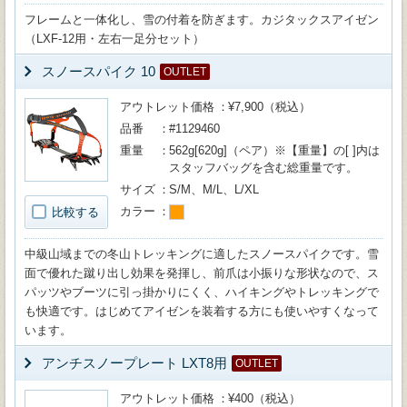
フレームと一体化し、雪の付着を防ぎます。カジタックスアイゼン
（LXF-12用・左右一足分セット）
スノースパイク 10
OUTLET
アウトレット価格
¥7,900（税込）
品番
#1129460
重量
562g[620g]（ペア）※【重量】の[ ]内は
スタッフバッグを含む総重量です。
サイズ
S/M、M/L、L/XL
カラー
比較する
中級山域までの冬山トレッキングに適したスノースパイクです。雪
面で優れた蹴り出し効果を発揮し、前爪は小振りな形状なので、ス
パッツやブーツに引っ掛かりにくく、ハイキングやトレッキングで
も快適です。はじめてアイゼンを装着する方にも使いやすくなって
います。
アンチスノープレート LXT8用
OUTLET
アウトレット価格
¥400（税込）