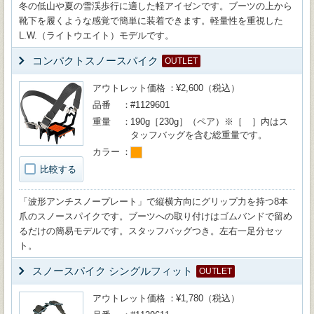
冬の低山や夏の雪渓歩行に適した軽アイゼンです。ブーツの上から
靴下を履くような感覚で簡単に装着できます。軽量性を重視した
L.W.（ライトウエイト）モデルです。
コンパクトスノースパイク
OUTLET
アウトレット価格
¥2,600（税込）
品番
#1129601
重量
190g［230g］（ペア）※［ ］内はス
タッフバッグを含む総重量です。
カラー
比較する
「波形アンチスノープレート」で縦横方向にグリップ力を持つ8本
爪のスノースパイクです。ブーツへの取り付けはゴムバンドで留め
るだけの簡易モデルです。スタッフバッグつき。左右一足分セッ
ト。
スノースパイク シングルフィット
OUTLET
アウトレット価格
¥1,780（税込）