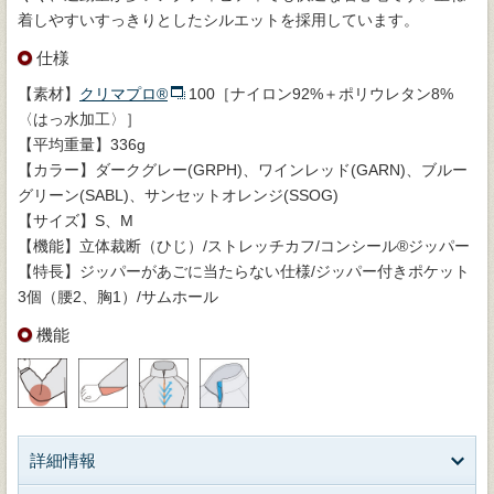
着しやすいすっきりとしたシルエットを採用しています。
仕様
【素材】
クリマプロ®
100［ナイロン92%＋ポリウレタン8%
〈はっ水加工〉］
【平均重量】336g
【カラー】ダークグレー(GRPH)、ワインレッド(GARN)、ブルー
グリーン(SABL)、サンセットオレンジ(SSOG)
【サイズ】S、M
【機能】立体裁断（ひじ）/ストレッチカフ/コンシール®ジッパー
【特長】ジッパーがあごに当たらない仕様/ジッパー付きポケット
3個（腰2、胸1）/サムホール
機能
詳細情報