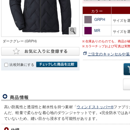
カラー
GRPH
サイズを
MR
サイズを
ダークグレー (GRPH)
在庫ありのものでも、商品が
カラーチップおよび写真は実
ご注文のキャンセルや返
比較対象にする
商品情報
高い防風性と透湿性と耐水性を持つ素材「
ウィンドストッパー®
ファブリ
んだ、軽量で柔らかな着心地のダウンジャケットです。※完全防水ではあ
ていないため、縫い目から浸水する可能性があります。