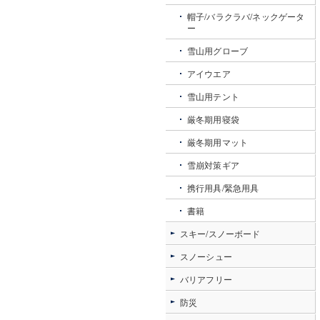
帽子/バラクラバ/ネックゲータ
ー
雪山用グローブ
アイウエア
雪山用テント
厳冬期用寝袋
厳冬期用マット
雪崩対策ギア
携行用具/緊急用具
書籍
スキー/スノーボード
スノーシュー
バリアフリー
防災