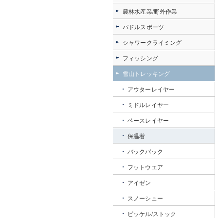
農林水産業/野外作業
パドルスポーツ
シャワークライミング
フィッシング
雪山トレッキング
アウターレイヤー
ミドルレイヤー
ベースレイヤー
保温着
バックパック
フットウエア
アイゼン
スノーシュー
ピッケル/ストック