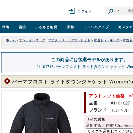
ログイン
保険
宿泊
ふるさと納税
店舗
モンベル
クラブ
カスタマ
ホーム
>
オンラインストア
>
ファクトリー・アウトレット
>
雪山トレッキング
>
保温着
この商品には後継モデルがあります。
1101716
パーマフロスト ライトダウンジャケット Wome
パーマフロスト ライトダウンジャケット Women'
¥
アウトレット価格
#1101627
品番
モンベル
ブランド
サイズ選択
選択すると在庫状況が表示