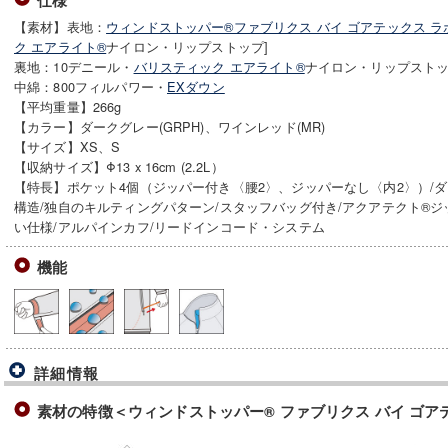
仕様
【素材】表地：
ウィンドストッパー®ファブリクス バイ ゴアテックス ラ
ク エアライト®
ナイロン・リップストップ]
裏地：10デニール・
バリスティック エアライト®
ナイロン・リップストッ
中綿：800フィルパワー・
EXダウン
【平均重量】266g
【カラー】ダークグレー(GRPH)、ワインレッド(MR)
【サイズ】XS、S
【収納サイズ】Φ13 x 16cm (2.2L）
【特長】ポケット4個（ジッパー付き〈腰2〉、ジッパーなし〈内2〉）/
構造/独自のキルティングパターン/スタッフバッグ付き/アクアテクト®ジ
い仕様/アルパインカフ/リードインコード・システム
機能
詳細情報
素材の特徴＜ウィンドストッパー® ファブリクス バイ ゴア