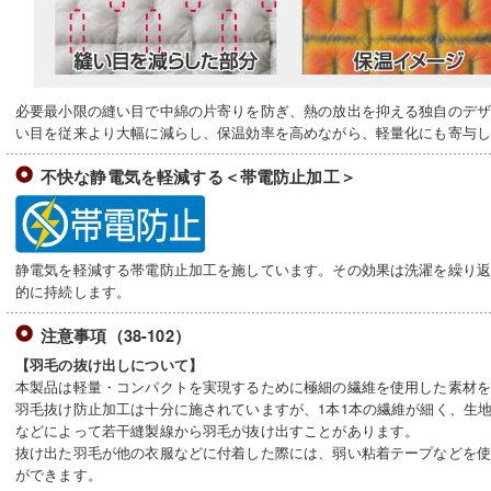
必要最小限の縫い目で中綿の片寄りを防ぎ、熱の放出を抑える独自のデ
い目を従来より大幅に減らし、保温効率を高めながら、軽量化にも寄与
不快な静電気を軽減する＜帯電防止加工＞
静電気を軽減する帯電防止加工を施しています。その効果は洗濯を繰り
的に持続します。
注意事項（38-102）
【羽毛の抜け出しについて】
本製品は軽量・コンパクトを実現するために極細の繊維を使用した素材
羽毛抜け防止加工は十分に施されていますが、1本1本の繊維が細く、生
などによって若干縫製線から羽毛が抜け出すことがあります。
抜け出た羽毛が他の衣服などに付着した際には、弱い粘着テープなどを
ができます。