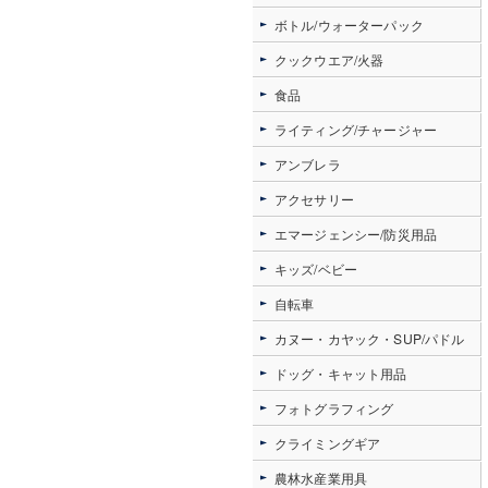
ボトル/ウォーターパック
クックウエア/火器
食品
ライティング/チャージャー
アンブレラ
アクセサリー
エマージェンシー/防災用品
キッズ/ベビー
自転車
カヌー・カヤック・SUP/パドル
ドッグ・キャット用品
フォトグラフィング
クライミングギア
農林水産業用具