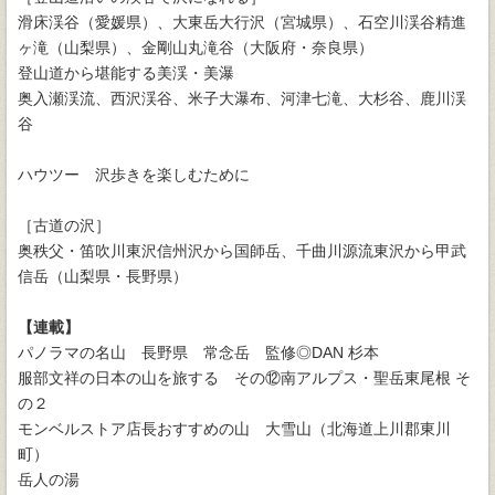
滑床渓谷（愛媛県）、大東岳大行沢（宮城県）、石空川渓谷精進
ヶ滝（山梨県）、金剛山丸滝谷（大阪府・奈良県）
登山道から堪能する美渓・美瀑
奥入瀬渓流、西沢渓谷、米子大瀑布、河津七滝、大杉谷、鹿川渓
谷
ハウツー 沢歩きを楽しむために
［古道の沢］
奥秩父・笛吹川東沢信州沢から国師岳、千曲川源流東沢から甲武
信岳（山梨県・長野県）
【連載】
パノラマの名山 長野県 常念岳 監修◎DAN 杉本
服部文祥の日本の山を旅する その⑫南アルプス・聖岳東尾根 そ
の２
モンベルストア店長おすすめの山 大雪山（北海道上川郡東川
町）
岳人の湯