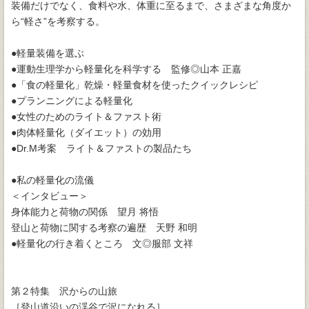
装備だけでなく、食料や水、体重に至るまで、さまざまな角度か
ら“軽さ”を考察する。
●軽量装備を選ぶ
●運動生理学から軽量化を科学する 監修◎山本 正嘉
●「食の軽量化」乾燥・軽量食材を使ったクイックレシピ
●プランニングによる軽量化
●女性のためのライト＆ファスト術
●肉体軽量化（ダイエット）の効用
●Dr.M考案 ライト＆ファストの製品たち
●私の軽量化の流儀
＜インタビュー＞
身体能力と荷物の関係 望月 将悟
登山と荷物に関する考察の遍歴 天野 和明
●軽量化の行き着くところ 文◎服部 文祥
第２特集 沢からの山旅
［登山道沿いの渓谷で沢になれる］