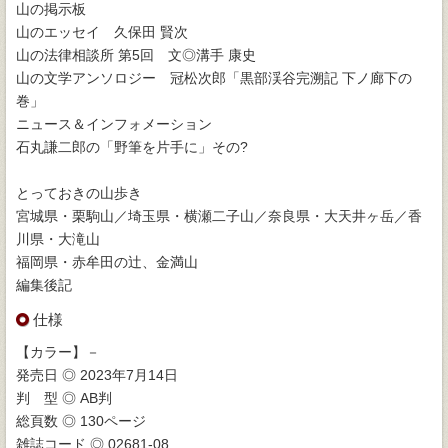
山の掲示板
山のエッセイ 久保田 賢次
山の法律相談所 第5回 文◎溝手 康史
山の文学アンソロジー 冠松次郎「黒部渓谷完溯記 下ノ廊下の
巻」
ニュース＆インフォメーション
石丸謙二郎の「野筆を片手に」その?
とっておきの山歩き
宮城県・栗駒山／埼玉県・横瀬二子山／奈良県・大天井ヶ岳／香
川県・大滝山
福岡県・赤牟田の辻、金満山
編集後記
仕様
【カラー】－
発売日 ◎ 2023年7月14日
判 型 ◎ AB判
総頁数 ◎ 130ページ
雑誌コード ◎ 02681-08