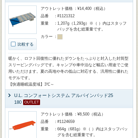
アウトレット価格
¥14,400（税込）
品番
#1121312
重量
1,207g（1,293g）※（ ）内はスタッフ
バッグを含む総重量です。
カラー
比較する
暖かく、ロフト回復性に優れたダウンをたっぷりと封入した封筒型
スリーピングバッグです。キャンプや車中泊など幅広い用途でご使
用いただけます。夏の高地や冬の低山に対応する、汎用性に優れた
モデルです。
【快適睡眠温度域】3℃～
U.L. コンフォートシステム アルパインパッド25
180
OUTLET
アウトレット価格
¥8,500（税込）
品番
#1124659
重量
664g（681g）※（ ）内はスタッフバッ
グを含む総重量です。