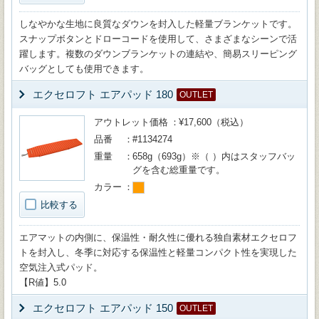
しなやかな生地に良質なダウンを封入した軽量ブランケットです。
スナップボタンとドローコードを使用して、さまざまなシーンで活
躍します。複数のダウンブランケットの連結や、簡易スリーピング
バッグとしても使用できます。
エクセロフト エアパッド 180
OUTLET
アウトレット価格
¥17,600（税込）
品番
#1134274
重量
658g（693g）※（ ）内はスタッフバッ
グを含む総重量です。
カラー
比較する
エアマットの内側に、保温性・耐久性に優れる独自素材エクセロフ
トを封入し、冬季に対応する保温性と軽量コンパクト性を実現した
空気注入式パッド。
【R値】5.0
エクセロフト エアパッド 150
OUTLET