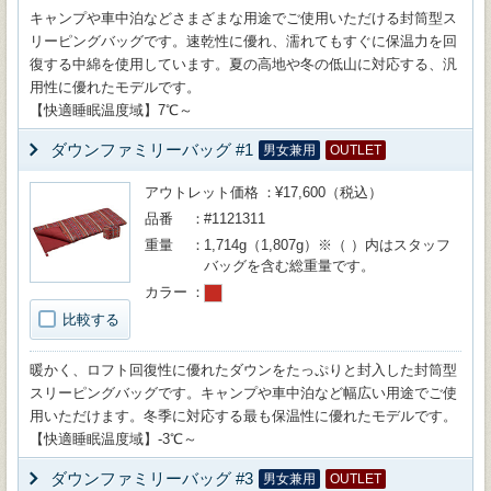
キャンプや車中泊などさまざまな用途でご使用いただける封筒型ス
リーピングバッグです。速乾性に優れ、濡れてもすぐに保温力を回
復する中綿を使用しています。夏の高地や冬の低山に対応する、汎
用性に優れたモデルです。
【快適睡眠温度域】7℃～
ダウンファミリーバッグ #1
男女兼用
OUTLET
アウトレット価格
¥17,600（税込）
品番
#1121311
重量
1,714g（1,807g）※（ ）内はスタッフ
バッグを含む総重量です。
カラー
比較する
暖かく、ロフト回復性に優れたダウンをたっぷりと封入した封筒型
スリーピングバッグです。キャンプや車中泊など幅広い用途でご使
用いただけます。冬季に対応する最も保温性に優れたモデルです。
【快適睡眠温度域】-3℃～
ダウンファミリーバッグ #3
男女兼用
OUTLET