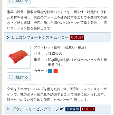
比較する
素早い設置・撤収が可能な軽量パッドです。耐久性・断熱性に優れ
た素材を使用し、裏面のフォームを硬めにすることで不整地での突
き上げ感を軽減。全面に施した凹凸のパターンが荷重を分散し、高
いクッション性を発揮します。
U.L.コンフォートシステムピロー
OUTLET
アウトレット価格
¥2,800（税込）
品番
#1124730
重量
60g(86g)※( )内はピローカバーを含む総
重量です。
カラー
比較する
空気を入れやすいバルブを備えた枕です。頭部にフィットするデザ
インで、枕の高さも空気量を調節することで簡単に変えられます。
肌当たりの良い起毛地を使用したカバーが付属します。
ダウン スリーピングラップ #5
男女兼用
OUTLET