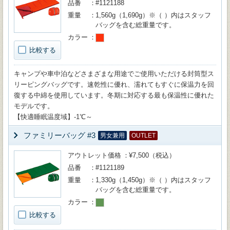
品番
#1121188
重量
1,560g（1,690g）※（ ）内はスタッフ
バッグを含む総重量です。
カラー
比較する
キャンプや車中泊などさまざまな用途でご使用いただける封筒型ス
リーピングバッグです。速乾性に優れ、濡れてもすぐに保温力を回
復する中綿を使用しています。冬期に対応する最も保温性に優れた
モデルです。
【快適睡眠温度域】-1℃～
ファミリーバッグ #3
男女兼用
OUTLET
アウトレット価格
¥7,500（税込）
品番
#1121189
重量
1,330g（1,450g）※（ ）内はスタッフ
バッグを含む総重量です。
カラー
比較する