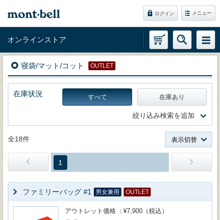
メニュー
ログイン
オンラインストア
寝袋/マット/コット
OUTLET
在庫状況
すべて
在庫あり
絞り込み検索を追加
全18件
表示切替
1
ファミリーバッグ #1
男女兼用
OUTLET
アウトレット価格
¥7,900（税込）