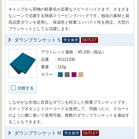
キャンプから荷物の軽量化が必要なスピードハイクまで、さまざま
なシーンで活躍する簡易スリーピングバッグです。独自の素材と超
高品質ダウンを使用し、保温性と軽量コンパクト性を両立。大型の
ブランケットとしても活躍します。
ダウンブランケット S
男女兼用
OUTLET
アウトレット価格
¥5,200（税込）
品番
#1121336
重量
115g
カラー
比較する
しなやかな生地に良質なダウンを封入した軽量ブランケットです。
スナップボタンとドローコードを使用して、羽織ったり、スカート
のように腰に巻いて使用可能。複数のダウンブランケットを連結す
ることもできます。
ダウンブランケット M
男女兼用
OUTLET