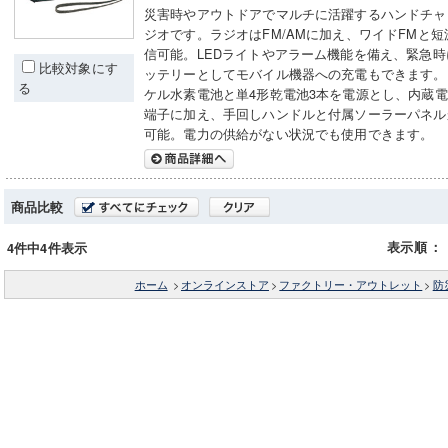
災害時やアウトドアでマルチに活躍するハンドチャ
ジオです。ラジオはFM/AMに加え、ワイドFMと
信可能。LEDライトやアラーム機能を備え、緊急
比較対象にす
ッテリーとしてモバイル機器への充電もできます。
る
ケル水素電池と単4形乾電池3本を電源とし、内蔵電
端子に加え、手回しハンドルと付属ソーラーパネル
可能。電力の供給がない状況でも使用できます。
商品比較
表示順
：
4件中4件表示
ホーム
>
オンラインストア
>
ファクトリー・アウトレット
>
防