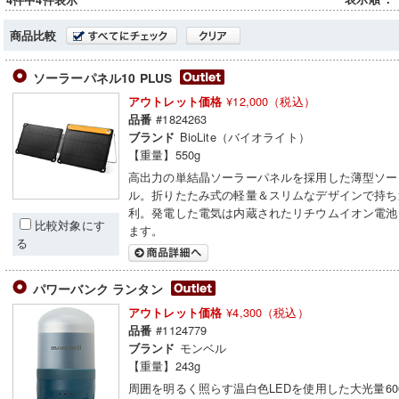
4件中4件表示
商品比較
ソーラーパネル10 PLUS
¥12,000（税込）
アウトレット価格
#1824263
品番
BioLite（バイオライト）
ブランド
【重量】550g
高出力の単結晶ソーラーパネルを採用した薄型ソー
ル。折りたたみ式の軽量＆スリムなデザインで持ち
利。発電した電気は内蔵されたリチウムイオン電池
比較対象にす
ます。
る
パワーバンク ランタン
¥4,300（税込）
アウトレット価格
#1124779
品番
モンベル
ブランド
【重量】243g
周囲を明るく照らす温白色LEDを使用した大光量60