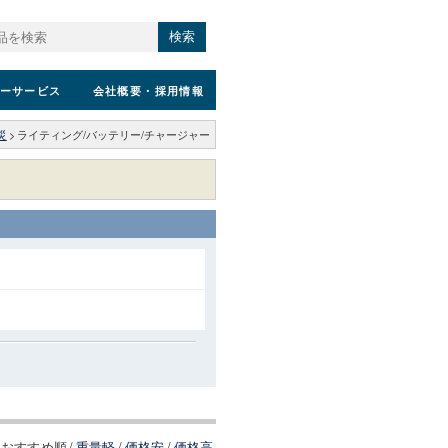
検索
ーサービス
会社概要
・採用情報
災
>
ライティング/バッテリー/チャージャー
おすすめ順
/
重量軽
/
価格安
/
価格高