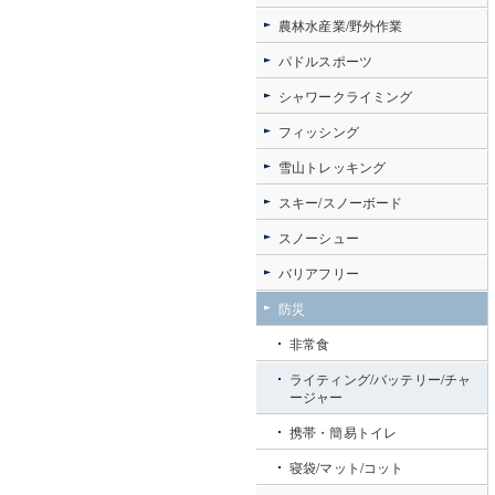
農林水産業/野外作業
パドルスポーツ
シャワークライミング
フィッシング
雪山トレッキング
スキー/スノーボード
スノーシュー
バリアフリー
防災
非常食
ライティング/バッテリー/チャ
ージャー
携帯・簡易トイレ
寝袋/マット/コット