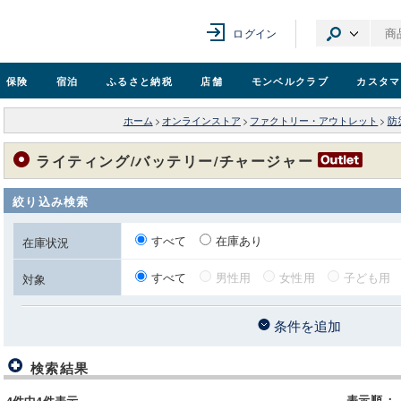
ログイン
保険
宿泊
ふるさと納税
店舗
モンベル
クラブ
カスタマ
ホーム
>
オンラインストア
>
ファクトリー・アウトレット
>
防
ライティング/バッテリー/チャージャー
絞り込み検索
すべて
在庫あり
在庫状況
すべて
男性用
女性用
子ども用
対象
条件を追加
検索結果
表示順
：