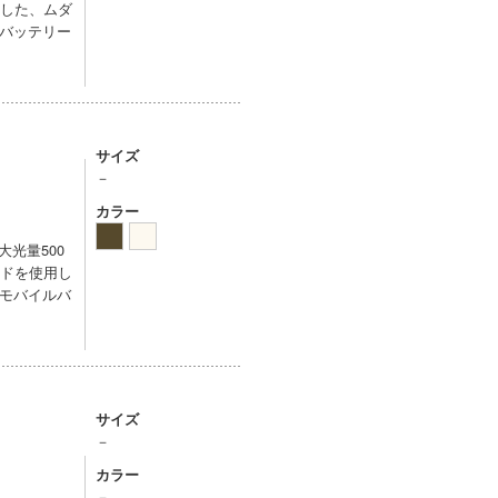
用した、ムダ
バッテリー
サイズ
－
カラー
光量500
ードを使用し
モバイルバ
サイズ
－
カラー
－