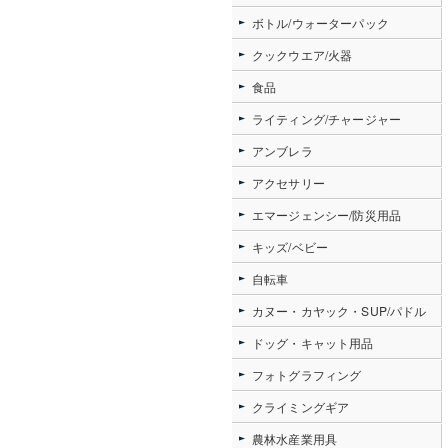
ボトル/ウォーターパック
クックウエア/火器
食品
ライティング/チャージャー
アンブレラ
アクセサリー
エマージェンシー/防災用品
キッズ/ベビー
自転車
カヌー・カヤック・SUP/パドル
ドッグ・キャット用品
フォトグラフィング
クライミングギア
農林水産業用具