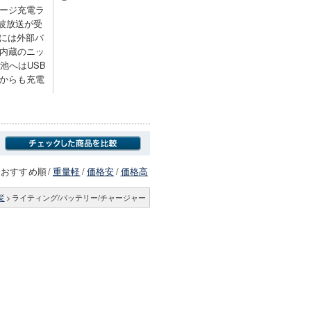
ージ充電ラ
短波放送が受
時には外部バ
内蔵のニッ
池へはUSB
からも充電
おすすめ順
/
重量軽
/
価格安
/
価格高
災
>
ライティング/バッテリー/チャージャー