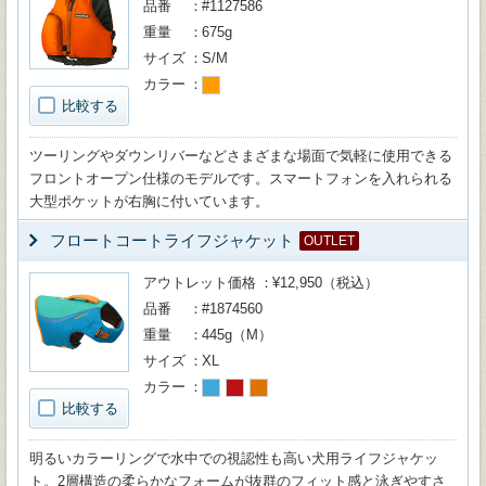
品番
#1127586
重量
675g
サイズ
S/M
カラー
比較する
ツーリングやダウンリバーなどさまざまな場面で気軽に使用できる
フロントオープン仕様のモデルです。スマートフォンを入れられる
大型ポケットが右胸に付いています。
フロートコートライフジャケット
OUTLET
アウトレット価格
¥12,950（税込）
品番
#1874560
重量
445g（M）
サイズ
XL
カラー
比較する
明るいカラーリングで水中での視認性も高い犬用ライフジャケッ
ト。2層構造の柔らかなフォームが抜群のフィット感と泳ぎやすさ