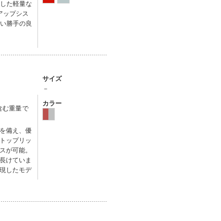
適した軽量な
アップシス
使い勝手の良
サイズ
－
カラー
含む重量で
を備え、優
トップリッ
スが可能。
長けていま
現したモデ