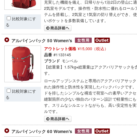
充実した機能を備え、日帰りから1泊2日の登山に
2気室モデルです。操作性・防水性に優れるロール
テムを搭載し、2気室と1気室の切り替えができ、
比較対象にす
いポケットを多数装備しています。
る
アルパインパック 50 Women's
¥15,000（税込）
アウトレット価格
#1133145
品番
モンベル
ブランド
【総重量】1.57kg※総重量はアクアバリアサックを
す。
ロールアップシステムと専用のアクアバリアサック
れた操作性と防水性を実現したバックパックです。
比較対象にす
ドを排したシンプルな構造で荷室への素早いアクセ
る
縫製箇所の少ない独自のパターン設計で軽量性にも
す。スリムなシルエットながらも、高い安定性を実
ルです。
アルパインパック 60 Women's