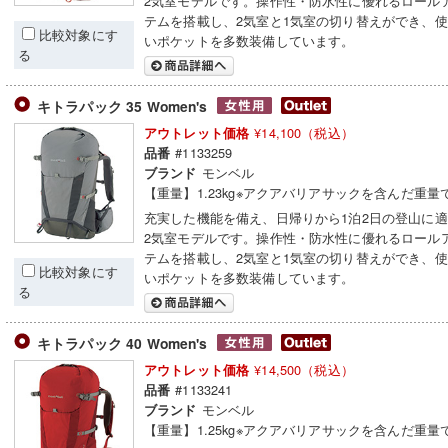
2気室モデルです。操作性・防水性に優れるロール
テムを搭載し、2気室と1気室の切り替えができ、
比較対象にす
いポケットを多数装備しています。
る
キトラパック 35 Women's
¥14,100（税込）
アウトレット価格
#1133259
品番
モンベル
ブランド
【重量】1.23kg※アクアバリアサックを含んだ重量
充実した機能を備え、日帰りから1泊2日の登山に
2気室モデルです。操作性・防水性に優れるロール
テムを搭載し、2気室と1気室の切り替えができ、
比較対象にす
いポケットを多数装備しています。
る
キトラパック 40 Women's
¥14,500（税込）
アウトレット価格
#1133241
品番
モンベル
ブランド
【重量】1.25kg※アクアバリアサックを含んだ重量