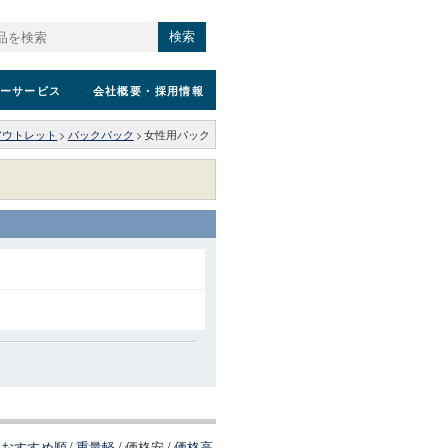
検索
ーサービス
会社概要
・採用情報
アウトレット
>
バックパック
>
女性用パック
おすすめ順
/
重量軽
/
価格安
/
価格高