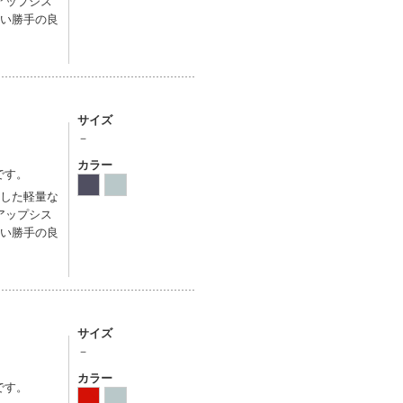
アップシス
使い勝手の良
サイズ
－
カラー
です。
適した軽量な
アップシス
使い勝手の良
サイズ
－
カラー
です。