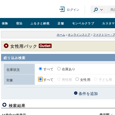
ログイン
保険
宿泊
ふるさと納税
店舗
モンベル
クラブ
カスタマ
ホーム
>
オンラインストア
>
ファクトリー・
女性用パック
絞り込み検索
すべて
在庫あり
在庫状況
すべて
男性用
女性用
子ども用
対象
条件を追加
検索結果
表示順
：