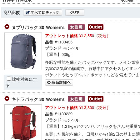
11件中11件表示
商品比較
ヌプリパック 30 Women's
¥12,550（税込）
アウトレット価格
#1133435
品番
モンベル
ブランド
【重量】935g
多彩な機能を備えたバックパックです。メイン気室
気室の2気室の構成で、行動中にアクセスしやすい
ポケットやヒップベルトポケットなどを備えていま
比較対象にす
る
キトラパック 30 Women's
¥13,800（税込）
アウトレット価格
#1133239
品番
モンベル
ブランド
【重量】1.21kg※アクアバリアサックを含んだ重量
充実した機能を備え、日帰りから1泊2日の登山に