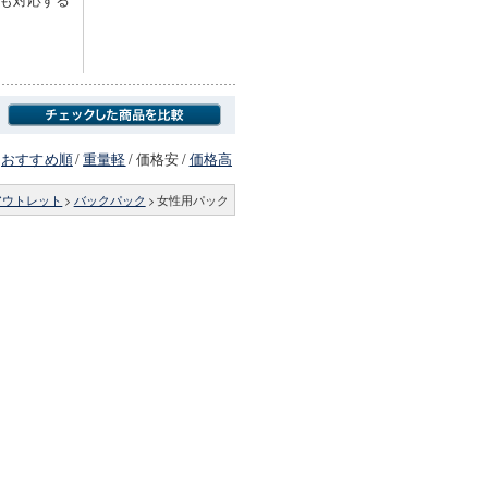
おすすめ順
/
重量軽
/
価格安
/
価格高
アウトレット
>
バックパック
>
女性用パック