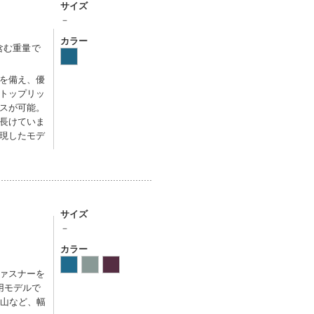
サイズ
－
カラー
含む重量で
を備え、優
トップリッ
スが可能。
長けていま
現したモデ
サイズ
－
カラー
ァスナーを
用モデルで
登山など、幅