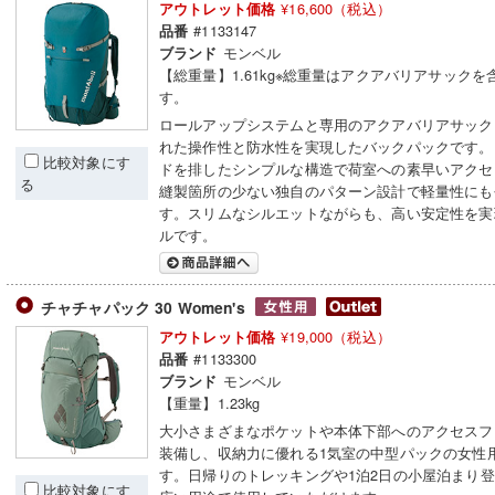
¥16,600（税込）
アウトレット価格
#1133147
品番
モンベル
ブランド
【総重量】1.61kg※総重量はアクアバリアサックを
す。
ロールアップシステムと専用のアクアバリアサック
れた操作性と防水性を実現したバックパックです。
比較対象にす
ドを排したシンプルな構造で荷室への素早いアクセ
る
縫製箇所の少ない独自のパターン設計で軽量性にも
す。スリムなシルエットながらも、高い安定性を実
ルです。
チャチャパック 30 Women's
¥19,000（税込）
アウトレット価格
#1133300
品番
モンベル
ブランド
【重量】1.23kg
大小さまざまなポケットや本体下部へのアクセスフ
装備し、収納力に優れる1気室の中型パックの女性
す。日帰りのトレッキングや1泊2日の小屋泊まり
比較対象にす