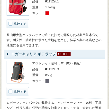
品番
#1132201
重量
1.69kg
カラー
比較する
登山用大型バックパックで培った技術で開発した林業用苗木袋で
す。耐久性・防水性に優れた生地を使用し、林業作業の道具などの
運搬にも使用できます。
ロガーキャリア ギアラップ
OUTLET
アウトレット価格
¥4,100（税込）
品番
#1132153
重量
850g
カラー
比較する
ロガーフレームパックに装着することでチェーンソー、燃料、工具
など、伐採作業に必要な荷物を効率よくセットでき、安定した運搬