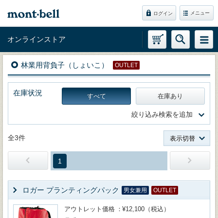
メニュー
ログイン
オンラインストア
林業用背負子（しょいこ）
OUTLET
在庫状況
すべて
在庫あり
絞り込み検索を追加
全3件
表示切替
1
ロガー プランティングパック
男女兼用
OUTLET
アウトレット価格
¥12,100（税込）