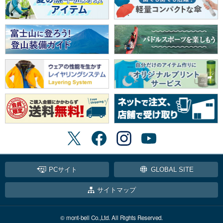
PCサイト
GLOBAL SITE
サイトマップ
© mont-bell Co.,Ltd. All Rights Reserved.