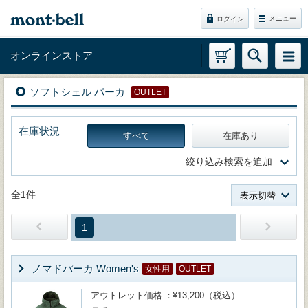
メニュー
ログイン
オンラインストア
ソフトシェル パーカ
OUTLET
在庫状況
すべて
在庫あり
絞り込み検索を追加
全1件
表示切替
1
ノマドパーカ Women's
女性用
OUTLET
アウトレット価格
¥13,200（税込）