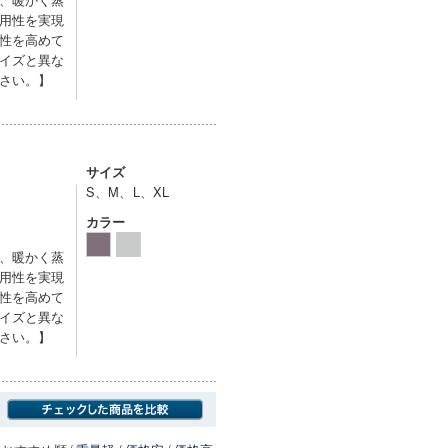
用性を実現
性を高めて
イズと異な
さい。】
サイズ
S、M、L、XL
カラー
、暖かく蒸
用性を実現
性を高めて
イズと異な
さい。】