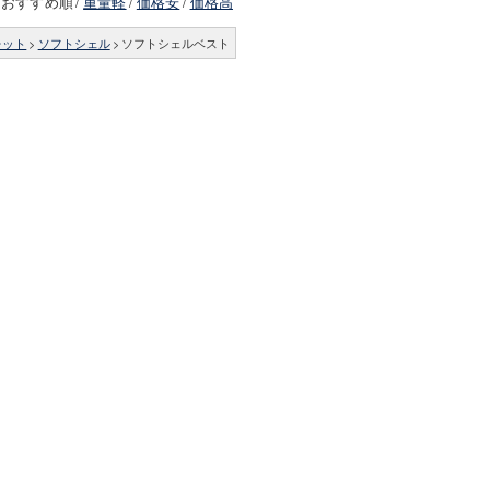
おすすめ順
/
重量軽
/
価格安
/
価格高
レット
>
ソフトシェル
>
ソフトシェルベスト