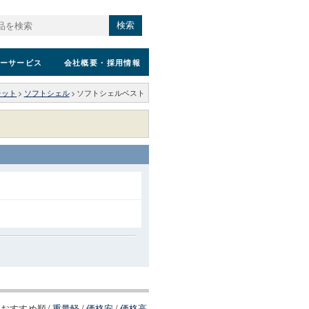
検索
ーサービス
会社概要
・採用情報
レット
>
ソフトシェル
>
ソフトシェルベスト
おすすめ順
/
重量軽
/
価格安
/
価格高