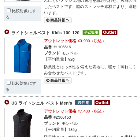
れにくいメッシュ地の裏地を組み合わせ、抜群の汎
したベストです。脇のストレッチ素材により、運動
比較対象にす
います。
る
ライトシェルベスト Kid's 100-120
¥3,900（税込）
アウトレット価格
#1106616
品番
モンベル
ブランド
【平均重量】92g
防風性とはっ水性を備えた表地に、暖かく蒸れにく
み合わせたベストです。
比較対象にす
る
US ライトシェル ベスト Men's
¥7,400（税込）
アウトレット価格
#2306153
品番
モンベル
ブランド
【平均重量】185g
防風性とはっ水性を備えた滑りのよいシェル素材に