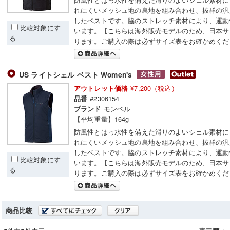
れにくいメッシュ地の裏地を組み合わせ、抜群の汎
したベストです。脇のストレッチ素材により、運動
比較対象にす
います。【こちらは海外販売モデルのため、日本サ
る
ります。ご購入の際は必ずサイズ表をお確かめくだ
US ライトシェル ベスト Women's
¥7,200（税込）
アウトレット価格
#2306154
品番
モンベル
ブランド
【平均重量】164g
防風性とはっ水性を備えた滑りのよいシェル素材に
れにくいメッシュ地の裏地を組み合わせ、抜群の汎
したベストです。脇のストレッチ素材により、運動
比較対象にす
います。【こちらは海外販売モデルのため、日本サ
る
ります。ご購入の際は必ずサイズ表をお確かめくだ
商品比較