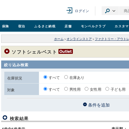
ログイン
保険
宿泊
ふるさと納税
店舗
モンベル
クラブ
カスタマ
ホーム
>
オンラインストア
>
ファクトリー・アウト
ソフトシェルベスト
絞り込み検索
すべて
在庫あり
在庫状況
すべて
男性用
女性用
子ども用
対象
条件を追加
検索結果
表示順
：