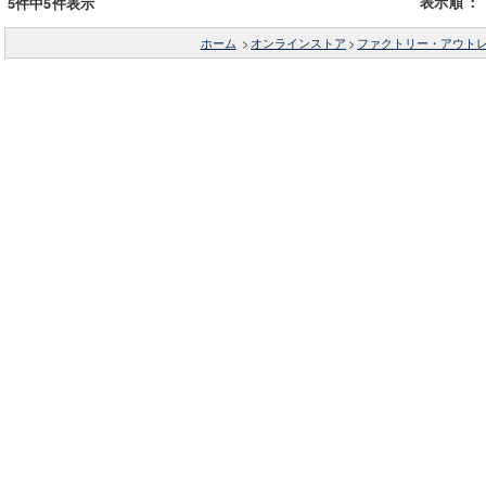
表示順
：
5件中5件表示
ホーム
>
オンラインストア
>
ファクトリー・アウト