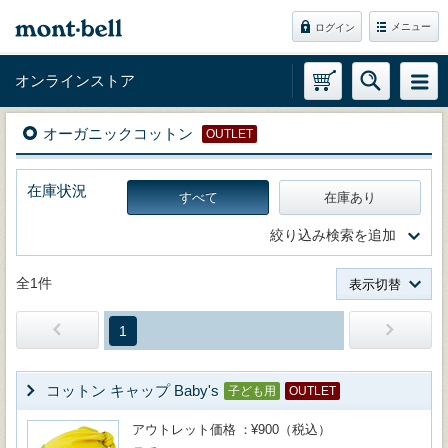
メニュー
ログイン
オンラインストア
オーガニックコットン
OUTLET
在庫状況
すべて
在庫あり
絞り込み検索を追加
全1件
表示切替
1
コットン キャップ Baby's
子ども用
OUTLET
アウトレット価格
¥900（税込）