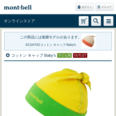
メニュー
ログイン
オンラインストア
この商品には後継モデルがあります。
2104762
コットン キャップ Baby's
コットン キャップ Baby's
子ども用
OUTLET