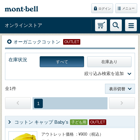
メニュー
ログイン
オンラインストア
オーガニックコットン
OUTLET
在庫状況
すべて
在庫あり
絞り込み検索を追加
全1件
表示切替
1
コットン キャップ Baby's
子ども用
OUTLET
アウトレット価格
¥900（税込）