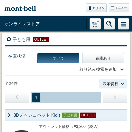
メニュー
ログイン
オンラインストア
子ども用
OUTLET
在庫状況
すべて
在庫あり
絞り込み検索を追加
全24件
表示切替
1
3Dメッシュハット Kid's
子ども用
OUTLET
アウトレット価格
¥3,200（税込）