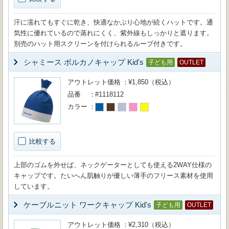
汗に濡れてもすぐに乾き、快適なかぶり心地が続くハットです。通
気性に優れているので蒸れにくく、紫外線もしっかりと遮ります。
別売のハット用スクリーンを付けられるループ付きです。
シャミース ボルカノキャップ Kid's
子ども用
OUTLET
アウトレット価格
¥1,850（税込）
品番
#1118112
カラー
比較する
上部のゴムを外せば、ネックゲーターとしても使える2WAY仕様の
キャップです。たいへん肌触りが優しい薄手のフリース素材を使用
しています。
ケーブルニット ワークキャップ Kid's
子ども用
OUTLET
アウトレット価格
¥2,310（税込）