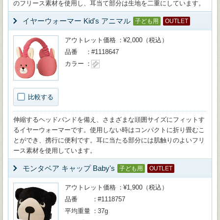
のフリース素材を使用し、耳当て部分は生地を二重にしています。
イヤーウォーマー Kid's アニマル
子ども用
OUTLET
アウトレット価格
¥2,000（税込）
品番
#1118647
カラー
比較する
伸縮するヘッドバンドを備え、さまざまな頭囲サイズにフィットす
るイヤーウォーマーです。使用しない時はコンパクトに折り畳むこ
とができ、携行に便利です。耳に当たる部分には肌触りのよいフリ
ース素材を使用しています。
モンタベア キャップ Baby's
子ども用
OUTLET
アウトレット価格
¥1,900（税込）
品番
#1118757
平均重量
37g