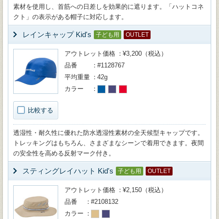
素材を使用し、首筋への日差しを効果的に遮ります。「ハットコネ
クト」の表示がある帽子に対応します。
レインキャップ Kid's
子ども用
OUTLET
アウトレット価格
¥3,200（税込）
品番
#1128767
平均重量
42g
カラー
比較する
透湿性・耐久性に優れた防水透湿性素材の全天候型キャップです。
トレッキングはもちろん、さまざまなシーンで着用できます。夜間
の安全性を高める反射マーク付き。
スティングレイハット Kid's
子ども用
OUTLET
アウトレット価格
¥2,150（税込）
品番
#2108132
カラー