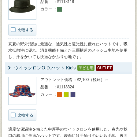
品番
#1118118
カラー
比較する
真夏の野外活動に最適な、通気性と遮光性に優れたハットです。吸
水拡散性に優れ、消臭機能も備えた三層構造のメッシュ生地を使用
し、汗をかいても快適なかぶり心地です。
ウイックロンO.D.ハット Kid's
子ども用
OUTLET
アウトレット価格
¥2,100（税込）～
品番
#1118324
カラー
比較する
適度な保温性を備えた中厚手のウイックロンを使用した、春先や秋
口の着用に最適なハットです。表面には手触りのいい起毛地、裏面