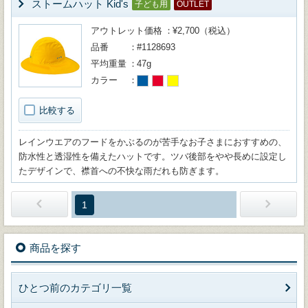
ストームハット Kid's
子ども用
OUTLET
アウトレット価格
¥2,700（税込）
品番
#1128693
平均重量
47g
カラー
比較する
レインウエアのフードをかぶるのが苦手なお子さまにおすすめの、
防水性と透湿性を備えたハットです。ツバ後部をやや長めに設定し
たデザインで、襟首への不快な雨だれも防ぎます。
1
商品を探す
ひとつ前のカテゴリ一覧