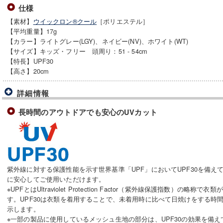
仕様
【素材】
ウイックロン®クール
［ポリエステル］
【平均重量】17g
【カラー】ライトグレー(LGY)、ネイビー(NV)、ホワイト(WT)
【サイズ】キッズ・フリー 頭周り：51 - 54cm
【特長】UPF30
【高さ】20cm
詳細情報
長時間のアウトドアでも安心のUVカット
紫外線に対する保護性能を示す世界基準「UPF」においてUPF30を備
に安心してご使用いただけます。
※UPFとはUltraviolet Protection Factor（紫外線保護指数）の
す。UPF30は衣類を着用することで、未着用時に比べて日焼けをする時
示します。
※一部の製品に使用しているメッシュ生地の部分は、UPF30の効果を備