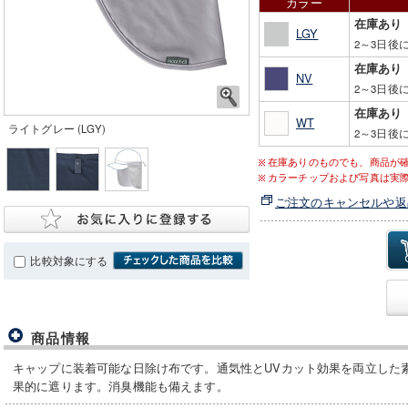
カラー
在庫あり
LGY
2～3日後
在庫あり
NV
2～3日後
在庫あり
WT
ライトグレー (LGY)
2～3日後
在庫ありのものでも、商品が
カラーチップおよび写真は実
ご注文のキャンセルや返
比較対象にする
商品情報
キャップに装着可能な日除け布です。通気性とUVカット効果を両立した
果的に遮ります。消臭機能も備えます。