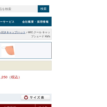
検索
ーサービス
会社概要
・採用情報
ン付きキャップ/ハット
>
WIC.クール キャッ
プシェード Kid's
1,250（税込）