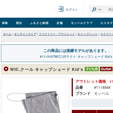
ログイン
保険
宿泊
ふるさと納税
店舗
モンベル
クラブ
カスタマ
ホーム
>
オンラインストア
>
ファクトリー・アウトレット
>
キャップ/ハット
>
スクリー
この商品には後継モデルがあります。
1119167
WIC.UVテクト キャップシェード Kid's
WIC.クール キャップシェード Kid's
¥
アウトレット価格
#1118948
品番
モンベル
ブランド