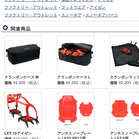
ファクトリー・アウトレット
>
フットウエア
>
アイゼン
ファクトリー・アウトレット
>
スノーギア
>
スノーギアパーツ
関連商品
クランポンケース M
クランポンケース L
クランポンラッ
価格
¥2,420（税込）
価格
¥2,530（税込）
価格
¥2,200（
LXT-10アイゼン
アンチスノープレー
アンチスノープ
ト LXT/LXB12用
ト LXT 8用
価格
¥16,390（税込）