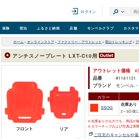
ログイン
保険
宿泊
ふるさと納税
店舗
モンベル
クラブ
カスタマ
ホーム
>
オンラインストア
>
ファクトリー・アウトレット
>
雪山トレッキング
>
ア
アンチスノープレート LXT-C10用
¥
アウトレット価格
#1141131
品番
モンベル
ブランド
カラー
在庫あり
SSOG
2～3日後
在庫ありのものでも、商品が
カラーチップおよび写真は実
ご注文のキャンセルや返