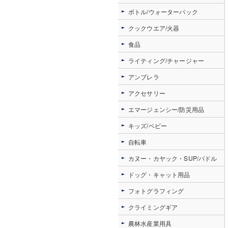
ボトル/ウォーターパック
クックウエア/火器
食品
ライティング/チャージャー
アンブレラ
アクセサリー
エマージェンシー/防災用品
キッズ/ベビー
自転車
カヌー・カヤック・SUP/パドル
ドッグ・キャット用品
フォトグラフィング
クライミングギア
農林水産業用具