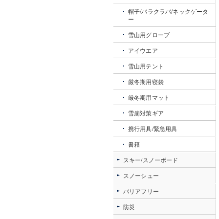
帽子/バラクラバ/ネックゲータ
ー
雪山用グローブ
アイウエア
雪山用テント
厳冬期用寝袋
厳冬期用マット
雪崩対策ギア
携行用具/緊急用具
書籍
スキー/スノーボード
スノーシュー
バリアフリー
防災