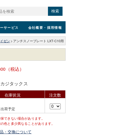
検索
ーサービス
会社概要
・採用情報
イゼン
>
アンチスノープレート LXT-C10用
300（税込）
・カジタックス
在庫状況
注文数
に出荷予定
確保できない場合があります。
際の色と多少異なることがあります。
品・交換について