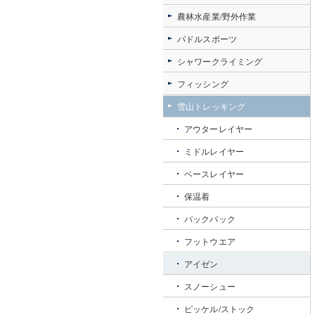
農林水産業/野外作業
パドルスポーツ
シャワークライミング
フィッシング
雪山トレッキング
アウターレイヤー
ミドルレイヤー
ベースレイヤー
保温着
バックパック
フットウエア
アイゼン
スノーシュー
ピッケル/ストック